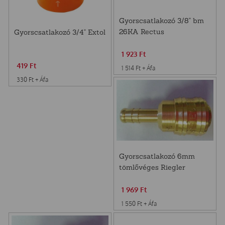
Gyorscsatlakozó 3/8" bm
26KA Rectus
Gyorscsatlakozó 3/4" Extol
1 923
Ft
419
Ft
1 514
Ft
+ Áfa
330
Ft
+ Áfa
Gyorscsatlakozó 6mm
tömlővéges Riegler
1 969
Ft
1 550
Ft
+ Áfa