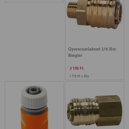
Gyorscsatlakozó 1/4 Km
Riegler
2 178
Ft
1 715
Ft
+ Áfa