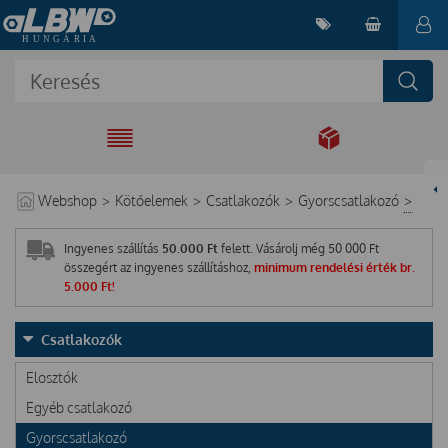
EGYÜTT A
MEGOLDÁSÉRT
Webshop
>
Kötőelemek
>
Csatlakozók
>
Gyorscsatlakozó
>
Ingyenes szállítás
50.000 Ft
felett. Vásárolj még
50 000
Ft
összegért az ingyenes szállításhoz,
minimum rendelési érték br.
5.000 Ft!
Csatlakozók
Elosztók
Egyéb csatlakozó
Gyorscsatlakozó