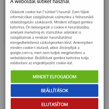
A weboldal sütiket használ
Oldalunk cookie-kat ("sütiket") használ. Ezen fájlok
Gyorscsatlakozó G1/4" bm
információkat szolgáltatnak számunkra a felhasználó
Riegler
Gyorscsatlakozó G1/2" km
oldallátogatási szokásairól. Mindent elfogad gombra
Riegler
kattintva, Ön beleegyezik a cookie-k használatába,
1 759
Ft
amelyek marketing és statisztikai adatokat is
1 842
Ft
1 385
Ft
+ Áfa
szolgáltatnak a rendszer használatához
1 450
Ft
+ Áfa
elengedhetetlenül szükségeseken kívül. Amennyiben
minden cookie-t elutasít, akkor átirányítjuk a
google.com-ra, mert nem tudjuk megjeleníteni a
weboldalunkat. Beállítások gombra kattintva tudja
módosítani az engedélyezett cookie-kat.
MINDET ELFOGADOM
BEÁLLÍTÁSOK
Gyorscsatlakozó G3/8" km
Riegler
ELUTASÍTOM
1 769
Ft