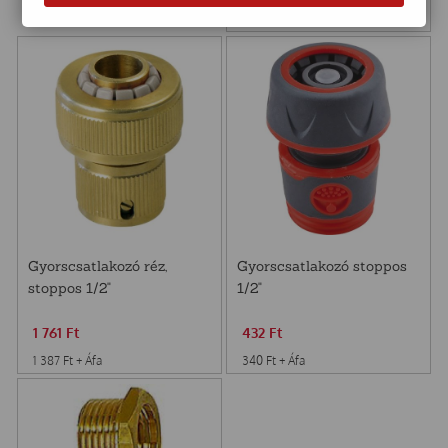
1 393
Ft
+ Áfa
Gyorscsatlakozó réz,
Gyorscsatlakozó stoppos
stoppos 1/2"
1/2"
1 761
Ft
432
Ft
1 387
Ft
+ Áfa
340
Ft
+ Áfa