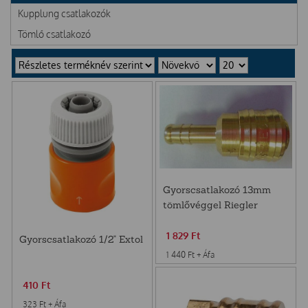
Kupplung csatlakozók
Tömlő csatlakozó
Gyorscsatlakozó 13mm
tömlővéggel Riegler
1 829
Ft
Gyorscsatlakozó 1/2" Extol
1 440
Ft
+ Áfa
410
Ft
323
Ft
+ Áfa