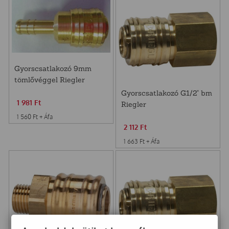
Gyorscsatlakozó 9mm
tömlővéggel Riegler
Gyorscsatlakozó G1/2" bm
1 981
Ft
Riegler
1 560
Ft
+ Áfa
2 112
Ft
1 663
Ft
+ Áfa