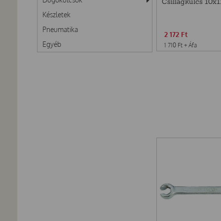
Csillagkulcs 10
Készletek
Pneumatika
2 172
Ft
Egyéb
1 710
Ft
+ Áfa