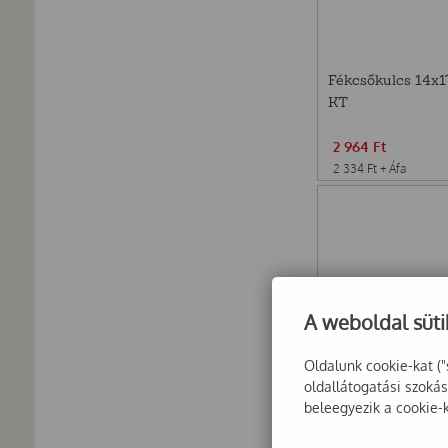
Fékcsőkulcs 14x1
KT
2 964
Ft
2 334
Ft
+ Áfa
A weboldal süti
Oldalunk cookie-kat ("
oldallátogatási szoká
beleegyezik a cookie-
KT Csillag-villásk