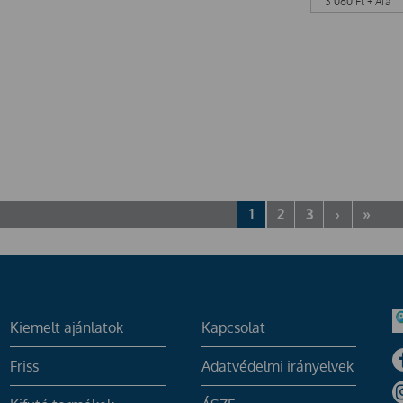
3 060
Ft
+ Áfa
1
2
3
›
»
Kiemelt ajánlatok
Kapcsolat
Friss
Adatvédelmi irányelvek