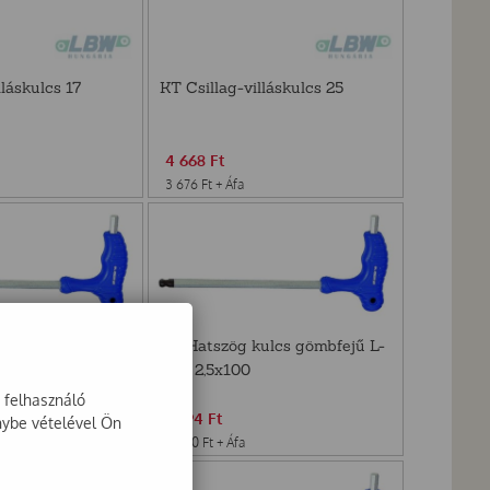
lláskulcs 17
KT Csillag-villáskulcs 25
4 668
Ft
3 676
Ft
+ Áfa
ulcs gömbfejű L-
KT Hatszög kulcs gömbfejű L-
nyél 2,5x100
a felhasználó
2 794
Ft
nybe vételével Ön
2 200
Ft
+ Áfa