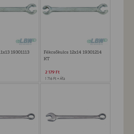
11x13 19301113
Fékcsőkulcs 12x14 19301214
KT
2 179
Ft
1 716
Ft
+ Áfa