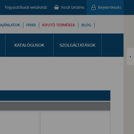
Fogyasztóbarát webáruház
Kosár tartalma
Bejelentkezés
 AJÁNLATOK
FRISS
KIFUTÓ TERMÉKEK
BLOG
KATALÓGUSOK
SZOLGÁLTATÁSOK