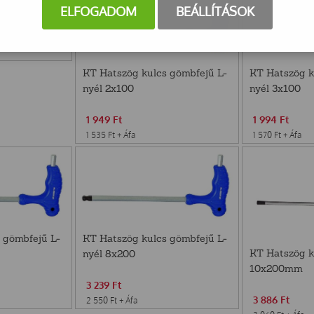
ELFOGADOM
BEÁLLÍTÁSOK
KT Hatszög kulcs gömbfejű L-
KT Hatszög k
nyél 2x100
nyél 3x100
1 949
Ft
1 994
Ft
1 535
Ft
+ Áfa
1 570
Ft
+ Áfa
 gömbfejű L-
KT Hatszög kulcs gömbfejű L-
KT Hatszög k
nyél 8x200
10x200mm
3 239
Ft
3 886
Ft
2 550
Ft
+ Áfa