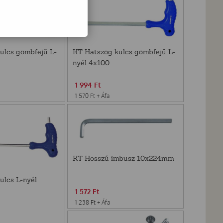
ulcs gömbfejű L-
KT Hatszög kulcs gömbfejű L-
nyél 4x100
1 994
Ft
1 570
Ft
+ Áfa
KT Hosszú imbusz 10x224mm
ulcs L-nyél
1 572
Ft
1 238
Ft
+ Áfa