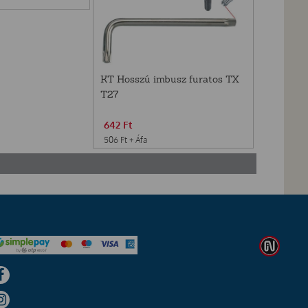
KT Hosszú imbusz furatos TX
T27
642
Ft
506
Ft
+ Áfa