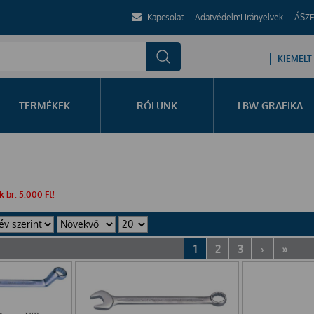
Kapcsolat
Adatvédelmi irányelvek
ÁSZF
KIEMELT
TERMÉKEK
RÓLUNK
LBW GRAFIKA
 br. 5.000 Ft!
1
2
3
›
»