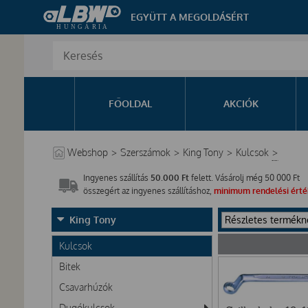
EGYÜTT A MEGOLDÁSÉRT
FŐOLDAL
AKCIÓK
Webshop
>
Szerszámok
>
King Tony
>
Kulcsok
>
Ingyenes szállítás
50.000 Ft
felett. Vásárolj még
50 000
Ft
összegért az ingyenes szállításhoz,
minimum rendelési érték
King Tony
Kulcsok
Bitek
Csavarhúzók
Dugókulcsok