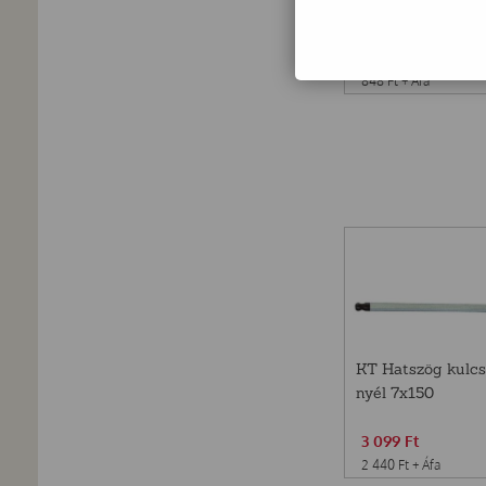
1 077
Ft
848
Ft
+ Áfa
KT Hatszög kulcs
nyél 7x150
3 099
Ft
2 440
Ft
+ Áfa