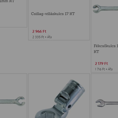
x11mm KT
Csillag-villáskulcs 17 KT
2 966
Ft
2 335
Ft
+ Áfa
Fékcsőkulcs 
KT
2 179
Ft
1 716
Ft
+ Áfa