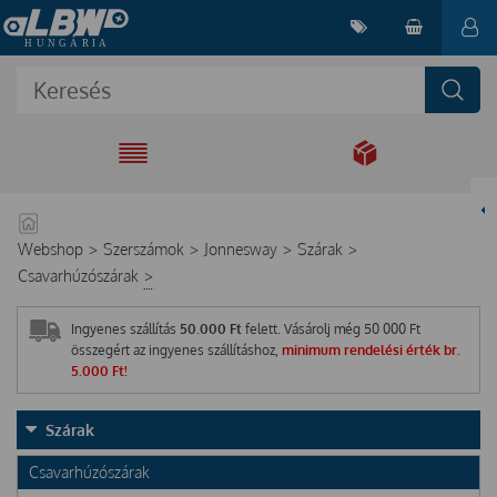
EGYÜTT A
MEGOLDÁSÉRT
Webshop
>
Szerszámok
>
Jonnesway
>
Szárak
>
Csavarhúzószárak
>
Ingyenes szállítás
50.000 Ft
felett. Vásárolj még
50 000
Ft
összegért az ingyenes szállításhoz,
minimum rendelési érték br.
5.000 Ft!
Szárak
Csavarhúzószárak