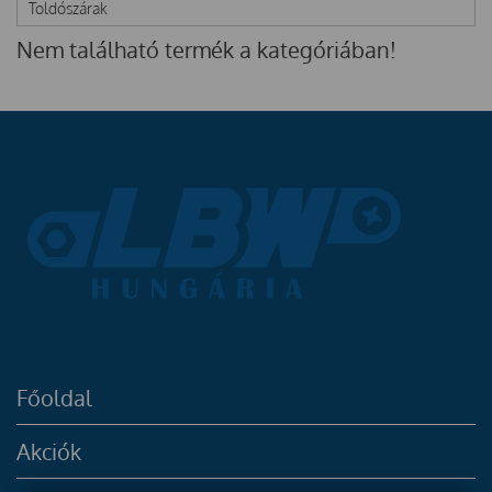
Toldószárak
Nem található termék a kategóriában!
Főoldal
Akciók