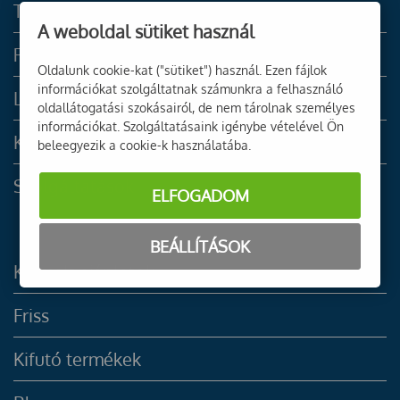
Termékek
A weboldal sütiket használ
Rólunk
Oldalunk cookie-kat ("sütiket") használ. Ezen fájlok
információkat szolgáltatnak számunkra a felhasználó
LBW Grafika
oldallátogatási szokásairól, de nem tárolnak személyes
információkat. Szolgáltatásaink igénybe vételével Ön
Katalógusok
beleegyezik a cookie-k használatába.
Szolgáltatások
ELFOGADOM
BEÁLLÍTÁSOK
Kiemelt ajánlatok
Friss
Kifutó termékek