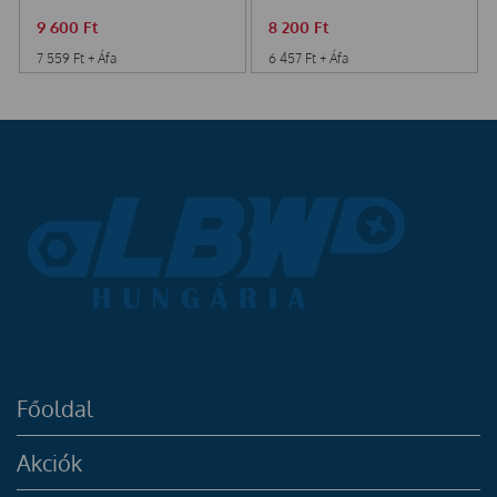
9 600
Ft
8 200
Ft
7 559
Ft
+ Áfa
6 457
Ft
+ Áfa
Főoldal
Akciók