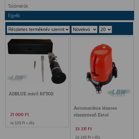
Tolómérők
Egyéb
ADBLUE mérő RF502
Automatikus lézeres
21 000
Ft
vízszintező Extol
16 535
Ft
+ Áfa
33 331
Ft
26 245
Ft
+ Áfa