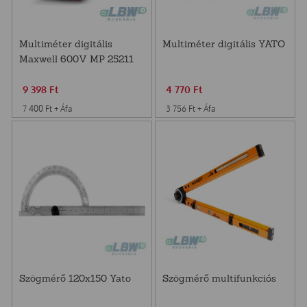
Multiméter digitális
Multiméter digitális YATO
Maxwell 600V MP 25211
9 398
Ft
4 770
Ft
7 400
Ft
+ Áfa
3 756
Ft
+ Áfa
Szögmérő 120x150 Yato
Szögmérő multifunkciós