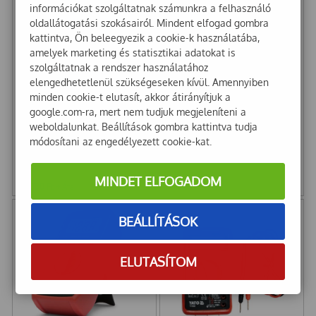
információkat szolgáltatnak számunkra a felhasználó
oldallátogatási szokásairól. Mindent elfogad gombra
kattintva, Ön beleegyezik a cookie-k használatába,
amelyek marketing és statisztikai adatokat is
szolgáltatnak a rendszer használatához
elengedhetetlenül szükségeseken kívül. Amennyiben
minden cookie-t elutasít, akkor átirányítjuk a
google.com-ra, mert nem tudjuk megjeleníteni a
Multiméter digitális
Multiméter digitális
weboldalunkat. Beállítások gombra kattintva tudja
Maxwell 500V MP 25210
maxwell 600V MP 25103
módosítani az engedélyezett cookie-kat.
8 547
Ft
6 096
Ft
MINDET ELFOGADOM
6 730
Ft
+ Áfa
4 800
Ft
+ Áfa
BEÁLLÍTÁSOK
ELUTASÍTOM