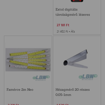
Extol digitális
távolságmérő. lézeres
27 181
Ft
21 402
Ft
+ Áfa
Famérce 2m Neo
Hézagmérő 20 részes
0,05-1mm