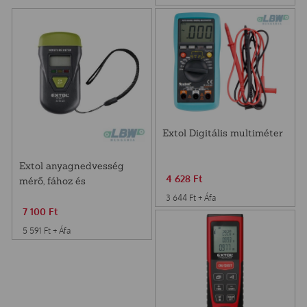
Extol Digitális multiméter
Extol anyagnedvesség
4 628
Ft
mérő, fához és
építőanyaghoz, 0-40 °C
3 644
Ft
+ Áfa
7 100
Ft
5 591
Ft
+ Áfa