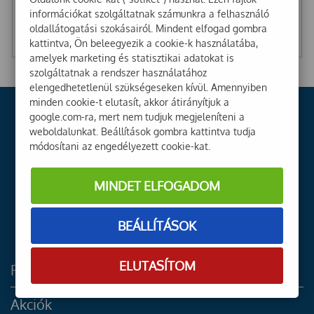
információkat szolgáltatnak számunkra a felhasználó
oldallátogatási szokásairól. Mindent elfogad gombra
14 300
Ft
9 990
Ft
kattintva, Ön beleegyezik a cookie-k használatába,
11 260
Ft
+ Áfa
7 866
Ft
+ Áfa
amelyek marketing és statisztikai adatokat is
szolgáltatnak a rendszer használatához
elengedhetetlenül szükségeseken kívül. Amennyiben
minden cookie-t elutasít, akkor átirányítjuk a
google.com-ra, mert nem tudjuk megjeleníteni a
weboldalunkat. Beállítások gombra kattintva tudja
módosítani az engedélyezett cookie-kat.
MINDET ELFOGADOM
BEÁLLÍTÁSOK
ELUTASÍTOM
Főoldal
Akciók