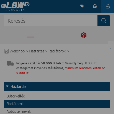
EGYÜTT A
MEGOLDÁSÉRT
Webshop
>
Háztartás
>
Radiátorok
>
Ingyenes szállítás
50.000 Ft
felett. Vásárolj még
50 000
Ft
összegért az ingyenes szállításhoz,
minimum rendelési érték br.
5.000 Ft!
Háztartás
Bútorkellék
Radiátorok
Autós termékek