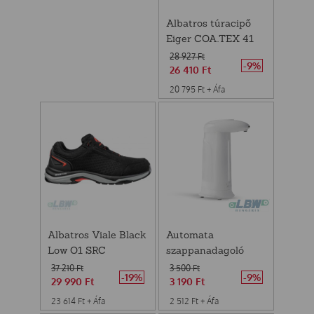
Albatros túracipő
Eiger COA.TEX 41
28 927
Ft
-9%
26 410
Ft
20 795
Ft
+ Áfa
Albatros Viale Black
Automata
Low O1 SRC
szappanadagoló
munkavédelmi cipő
360ml
37 210
Ft
3 500
Ft
-19%
-9%
36
29 990
Ft
3 190
Ft
23 614
Ft
+ Áfa
2 512
Ft
+ Áfa