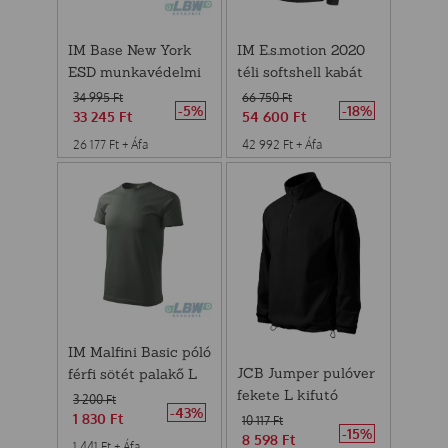
IM Base New York
IM E.s.motion 2020
ESD munkavédelmi
téli softshell kabát
cipő S1PS 40
férfi fekete-sárga
34 995
Ft
66 750
Ft
-5%
-18%
2XL Engelbert
33 245
Ft
54 600
Ft
Strauss
26 177
Ft
+ Áfa
42 992
Ft
+ Áfa
IM Malfini Basic póló
JCB Jumper pulóver
férfi sötét palakő L
fekete L kifutó
3 200
Ft
-43%
1 830
Ft
10 117
Ft
-15%
8 598
Ft
1 441
Ft
+ Áfa