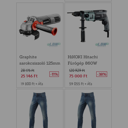
Graphite
HiKOKI Hitachi
sarokcsiszoló 125mm
Fúrógép 860W
750W
77Nm D13VL
28 175
Ft
120 929
Ft
-11%
-38%
25 146
Ft
75 000
Ft
19 800
Ft
+ Áfa
59 055
Ft
+ Áfa