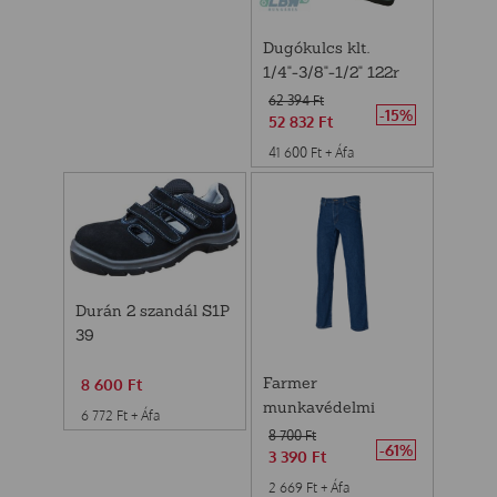
Dugókulcs klt.
1/4"-3/8"-1/2" 122r
SATA
62 394
Ft
-15%
52 832
Ft
41 600
Ft
+ Áfa
Durán 2 szandál S1P
39
Farmer
8 600
Ft
munkavédelmi
6 772
Ft
+ Áfa
nadrág 32/38
8 700
Ft
-61%
3 390
Ft
2 669
Ft
+ Áfa