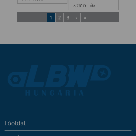
6 770
Ft
+ Áfa
1
2
3
›
»
Főoldal