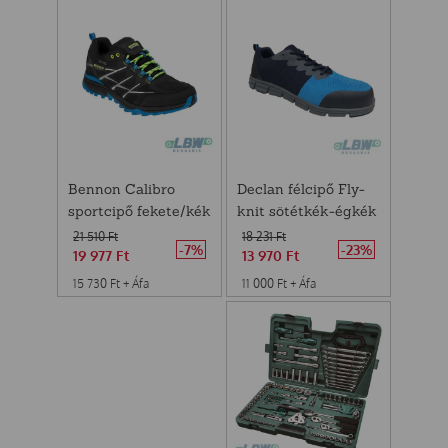
Declan félcipő Fly-
Bennon Calibro
knit sötétkék-égkék
sportcipő fekete/kék
S1P 39
36
18 231
Ft
21 510
Ft
-23%
-7%
13 970
Ft
19 977
Ft
11 000
Ft
+ Áfa
15 730
Ft
+ Áfa