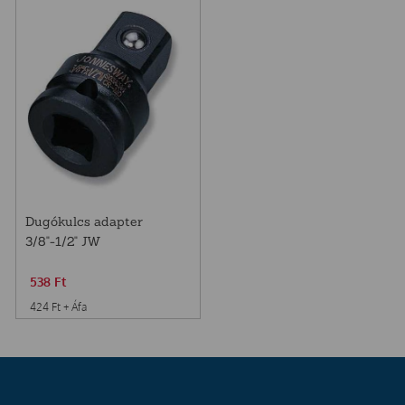
Dugókulcs adapter
3/8"-1/2" JW
538
Ft
424
Ft
+ Áfa