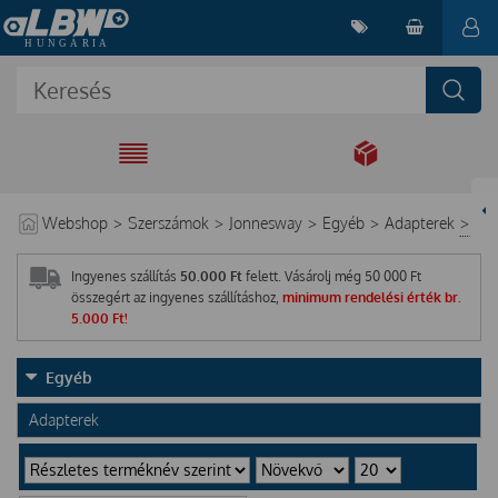
EGYÜTT A
MEGOLDÁSÉRT
Webshop
>
Szerszámok
>
Jonnesway
>
Egyéb
>
Adapterek
>
Ingyenes szállítás
50.000 Ft
felett. Vásárolj még
50 000
Ft
összegért az ingyenes szállításhoz,
minimum rendelési érték br.
5.000 Ft!
Egyéb
Adapterek