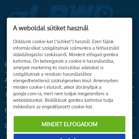
A weboldal sütiket használ
Oldalunk cookie-kat ("sütiket") használ. Ezen fájlok
információkat szolgáltatnak számunkra a felhasználó
oldallátogatási szokásairól. Mindent elfogad gombra
kattintva, Ön beleegyezik a cookie-k használatába,
Főoldal
amelyek marketing és statisztikai adatokat is
szolgáltatnak a rendszer használatához
Akciók
elengedhetetlenül szükségeseken kívül. Amennyiben
minden cookie-t elutasít, akkor átirányítjuk a
Termékek
google.com-ra, mert nem tudjuk megjeleníteni a
weboldalunkat. Beállítások gombra kattintva tudja
módosítani az engedélyezett cookie-kat.
Rólunk
MINDET ELFOGADOM
LBW Grafika