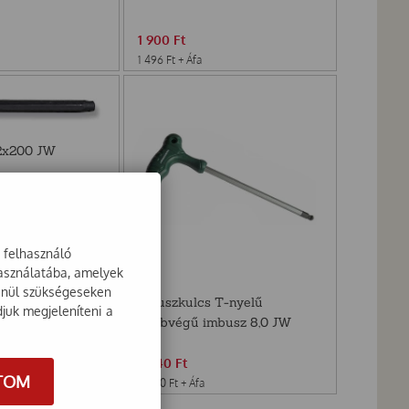
1 900
Ft
1 496
Ft
+ Áfa
2x200 JW
a felhasználó
használatába, amelyek
lenül szükségeseken
Imbuszkulcs T-nyelű
djuk megjeleníteni a
gömbvégű imbusz 8,0 JW
2 540
Ft
TOM
2 000
Ft
+ Áfa