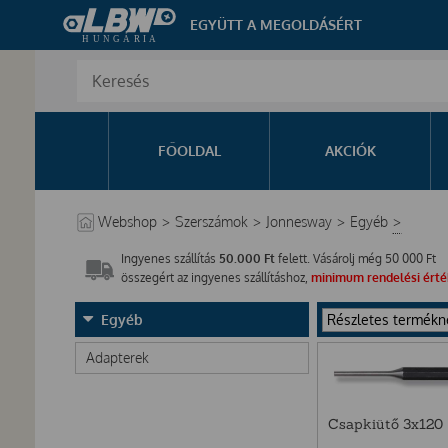
EGYÜTT A MEGOLDÁSÉRT
FŐOLDAL
AKCIÓK
Webshop
>
Szerszámok
>
Jonnesway
>
Egyéb
>
Ingyenes szállítás
50.000 Ft
felett. Vásárolj még
50 000
Ft
összegért az ingyenes szállításhoz,
minimum rendelési érték
Egyéb
Adapterek
Csapkiütő 3x120