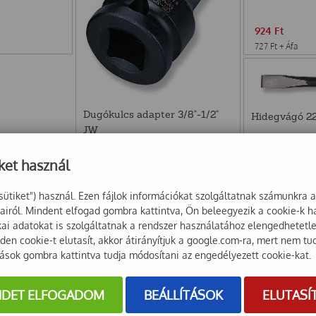
924
Ft
727
Ft
+ Áfa
Dugókulcs adapter 3/8"-1/2"
Hidegvágó 2
JW
538
Ft
ket használ
2 596
Ft
424
Ft
+ Áfa
2 044
Ft
+ Áfa
sütiket") használ. Ezen fájlok információkat szolgáltatnak számunkra 
sairól. Mindent elfogad gombra kattintva, Ön beleegyezik a cookie-k 
ikai adatokat is szolgáltatnak a rendszer használatához elengedhetet
en cookie-t elutasít, akkor átirányítjuk a google.com-ra, mert nem tu
tások gombra kattintva tudja módosítani az engedélyezett cookie-kat.
NDET ELFOGADOM
BEÁLLÍTÁSOK
ELUTASÍ