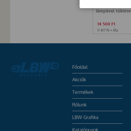
JW Mágneses kis
lámpával, tükörre
14 500
Ft
11 417
Ft
+ Áfa
Főoldal
Akciók
Termékek
Rólunk
LBW Grafika
Katalógusok