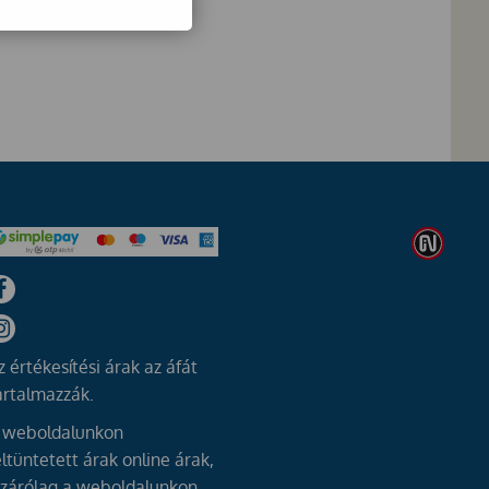
z értékesítési árak az áfát
artalmazzák.
 weboldalunkon
eltüntetett árak online árak,
izárólag a weboldalunkon