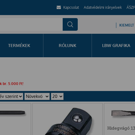
Kapcsolat
Adatvédelmi irányelvek
ÁSZF
KIEMELT
TERMÉKEK
RÓLUNK
LBW GRAFIKA
 br. 5.000 Ft!
Hidegvágó 1