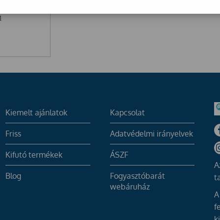
zedő
l
Kiemelt ajánlatok
Kapcsolat
Friss
Adatvédelmi irányelvek
Kifutó termékek
ÁSZF
A
Blog
Fogyasztóbarát
t
webáruház
A
f
k