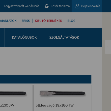
Fogyasztóbarát webáruház
Kosár tartalma
Bejelentkezés
 AJÁNLATOK
FRISS
KIFUTÓ TERMÉKEK
BLOG
KATALÓGUSOK
SZOLGÁLTATÁSOK
3x150 JW
Hidegvágó 19x180 JW