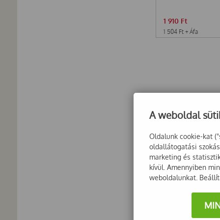
1 910
Ft
1 504
Ft
+ Áfa
A weboldal süti
Oldalunk cookie-kat ("
oldallátogatási szoká
marketing és statiszt
kívül. Amennyiben mind
weboldalunkat. Beállí
MI