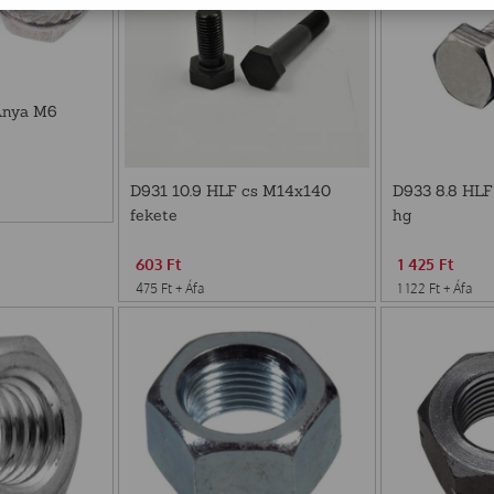
Anya M6
D931 10.9 HLF cs M14x140
D933 8.8 HLF
fekete
hg
603
Ft
1 425
Ft
475
Ft
+ Áfa
1 122
Ft
+ Áfa