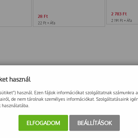
2 783
Ft
28
Ft
2 191
Ft
+ Áfa
22
Ft
+ Áfa
ket használ
sütiket") használ. Ezen fájlok információkat szolgáltatnak számunkra 
sairól, de nem tárolnak személyes információkat. Szolgáltatásaink igé
k használatába.
ELFOGADOM
BEÁLLÍTÁSOK