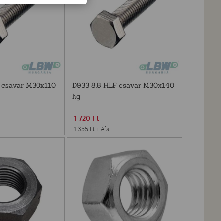
 csavar M30x110
D933 8.8 HLF csavar M30x140
hg
1 720
Ft
1 355
Ft
+ Áfa