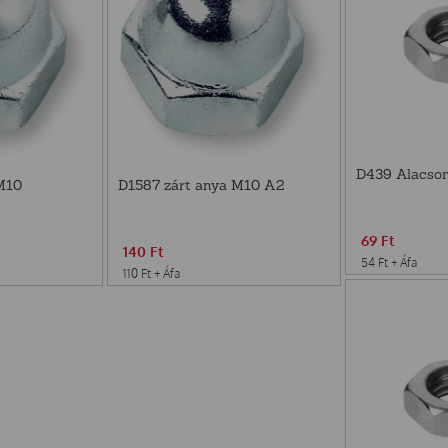
D439 Alacso
M10
D1587 zárt anya M10 A2
69
Ft
140
Ft
54
Ft
+ Áfa
110
Ft
+ Áfa