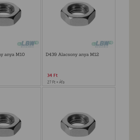
ny anya M10
D439 Alacsony anya M12
34
Ft
27
Ft
+ Áfa