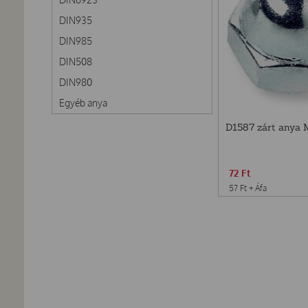
DIN935
DIN985
DIN508
DIN980
Egyéb anya
D1587 zárt anya 
72
Ft
57
Ft
+ Áfa