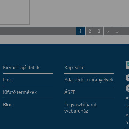
1
2
3
›
»
Kiemelt ajánlatok
Kapcsolat
Friss
Adatvédelmi irányelvek
Kifutó termékek
ÁSZF
A
Blog
Fogyasztóbarát
t
webáruház
A
f