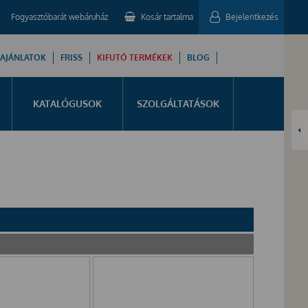
Fogyasztóbarát webáruház
Kosár tartalma
Bejelentkezés
 AJÁNLATOK
FRISS
KIFUTÓ TERMÉKEK
BLOG
KATALÓGUSOK
SZOLGÁLTATÁSOK