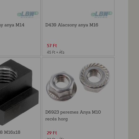
ny anya M14
D439 Alacsony anya M16
57
Ft
45
Ft
+ Áfa
D6923 peremes Anya M10
recés horg
 8 M16x18
29
Ft