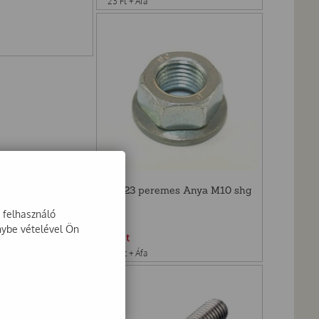
23
Ft
+ Áfa
D6923 peremes Anya M10 shg
a felhasználó
nybe vételével Ön
32
Ft
25
Ft
+ Áfa