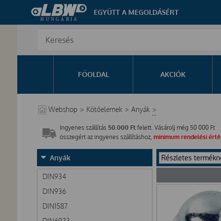
EGYÜTT A MEGOLDÁSÉRT
FŐOLDAL
AKCIÓK
Webshop
>
Kötőelemek
>
Anyák
>
Ingyenes szállítás
50.000 Ft
felett. Vásárolj még
50 000
Ft
összegért az ingyenes szállításhoz,
minimum rendelési érték
Anyák
DIN934
DIN936
DIN1587
DIN6923