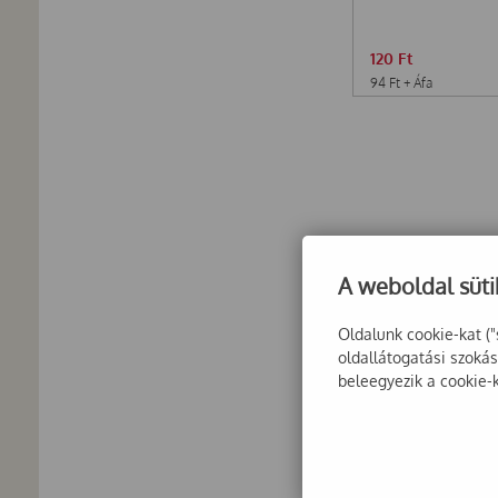
120
Ft
94
Ft
+ Áfa
A weboldal süti
Oldalunk cookie-kat ("
oldallátogatási szoká
beleegyezik a cookie-