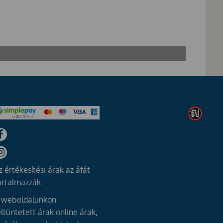
z értékesítési árak az áfát
artalmazzák.
 weboldalunkon
eltüntetett árak online árak,