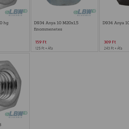
0 hg
D934 Anya 10 M20x1,5
D934 Anya 10
finommenetes
159
Ft
309
Ft
125
Ft
+ Áfa
243
Ft
+ Áfa
3