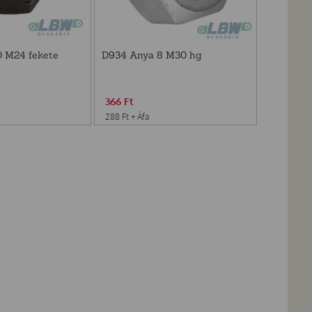
 M24 fekete
D934 Anya 8 M30 hg
366
Ft
288
Ft
+ Áfa