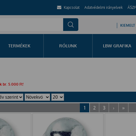
Kapcsolat
Adatvédelmi irányelvek
ÁSZF
KIEMELT
TERMÉKEK
RÓLUNK
LBW GRAFIKA
 br. 5.000 Ft!
1
2
3
›
»