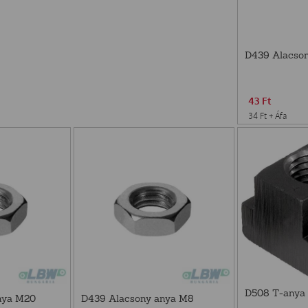
D439 Alacso
43
Ft
34
Ft
+ Áfa
D508 T-anya
nya M20
D439 Alacsony anya M8