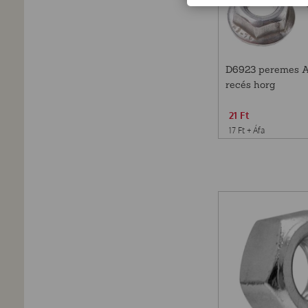
D6923 peremes 
recés horg
21
Ft
17
Ft
+ Áfa