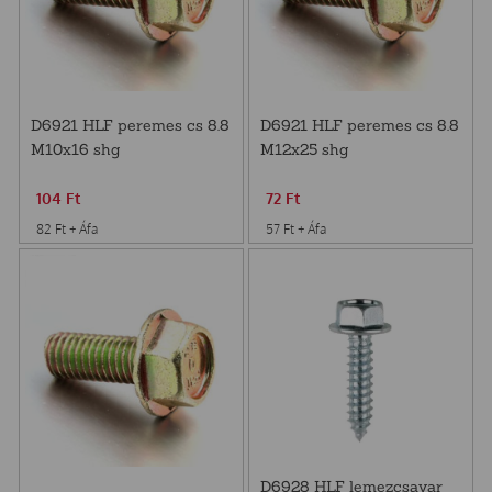
D6921 HLF peremes cs 8.8
D6921 HLF peremes cs 8.8
M10x16 shg
M12x25 shg
104
Ft
72
Ft
82
Ft
+ Áfa
57
Ft
+ Áfa
D6928 HLF lemezcsavar