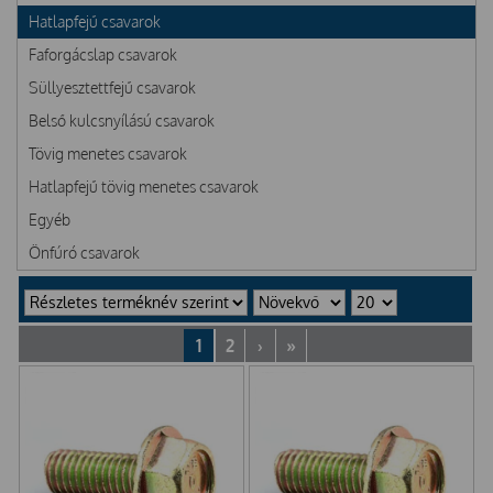
Hatlapfejű csavarok
Faforgácslap csavarok
Süllyesztettfejű csavarok
Belső kulcsnyílású csavarok
Tövig menetes csavarok
Hatlapfejű tövig menetes csavarok
Egyéb
Önfúró csavarok
1
2
›
»