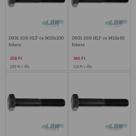
D931 10.9 HLF cs M10x100
D931 10.9 HLF cs M12x45
fekete
fekete
258
Ft
160
Ft
203
Ft
+ Áfa
126
Ft
+ Áfa