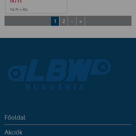
147
Ft
116
Ft
+ Áfa
1
2
›
»
Főoldal
Akciók