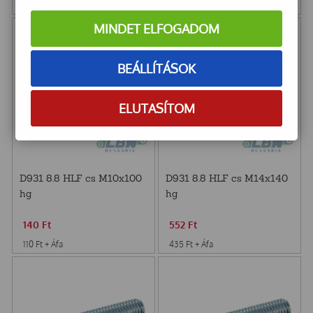
710
Ft
+ Áfa
128
Ft
+ Áfa
MINDET ELFOGADOM
BEÁLLÍTÁSOK
ELUTASÍTOM
D931 8.8 HLF cs M10x100
D931 8.8 HLF cs M14x140
hg
hg
140
Ft
552
Ft
110
Ft
+ Áfa
435
Ft
+ Áfa