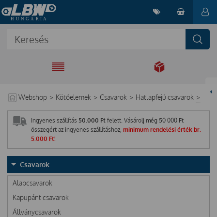
EGYÜTT A
MEGOLDÁSÉRT
Webshop
>
Kötőelemek
>
Csavarok
>
Hatlapfejű csavarok
>
Ingyenes szállítás
50.000 Ft
felett. Vásárolj még
50 000
Ft
összegért az ingyenes szállításhoz,
minimum rendelési érték br.
5.000 Ft!
Csavarok
Alapcsavarok
Kapupánt csavarok
Állványcsavarok