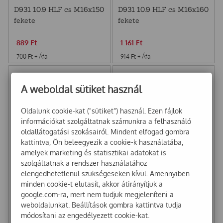
D931 10.9 HLF cs M16x150
D931 10.9 HLF cs M16x160
fekete
fekete
889
Ft
1 161
Ft
700
Ft
+ Áfa
914
Ft
+ Áfa
A weboldal sütiket használ
Oldalunk cookie-kat ("sütiket") használ. Ezen fájlok
információkat szolgáltatnak számunkra a felhasználó
oldallátogatási szokásairól. Mindent elfogad gombra
kattintva, Ön beleegyezik a cookie-k használatába,
amelyek marketing és statisztikai adatokat is
szolgáltatnak a rendszer használatához
elengedhetetlenül szükségeseken kívül. Amennyiben
D931 8.8 HLF csavar
D931 8.8 HLF csavar
minden cookie-t elutasít, akkor átirányítjuk a
M20x140 hg
M6x70 hg A4
google.com-ra, mert nem tudjuk megjeleníteni a
weboldalunkat. Beállítások gombra kattintva tudja
902
Ft
162
Ft
módosítani az engedélyezett cookie-kat.