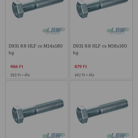
D931 8.8 HLF cs M14x180
D931 8.8 HLF cs M16x160
hg
hg
486
Ft
879
Ft
383
Ft
+ Áfa
692
Ft
+ Áfa