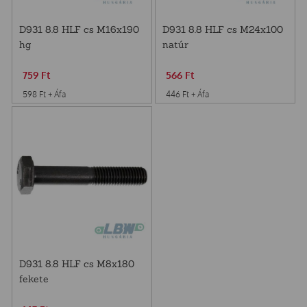
D931 8.8 HLF cs M16x190
D931 8.8 HLF cs M24x100
hg
natúr
759
Ft
566
Ft
598
Ft
+ Áfa
446
Ft
+ Áfa
D931 8.8 HLF cs M8x180
fekete