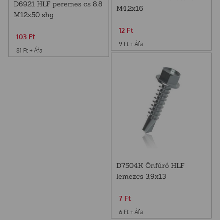
D6921 HLF peremes cs 8.8
M4,2x16
M12x50 shg
12
Ft
103
Ft
9
Ft
+ Áfa
81
Ft
+ Áfa
D7504K Önfúró HLF
lemezcs 3,9x13
7
Ft
6
Ft
+ Áfa