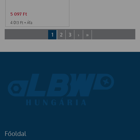
5 097
Ft
4 013
Ft
+ Áfa
1
2
3
›
»
Főoldal