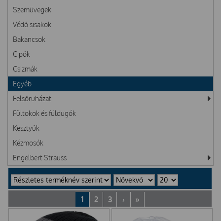
Szemüvegek
Védő sisakok
Bakancsok
Cipők
Csizmák
Egyéb
Felsőruházat
Fültokok és füldugók
Kesztyűk
Kézmosók
Engelbert Strauss
1
2
3
›
»