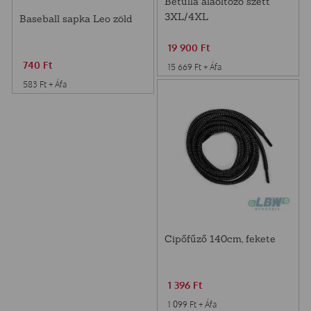
Betulla aláöltöző szett
3XL/4XL
Baseball sapka Leo zöld
19 900
Ft
740
Ft
15 669
Ft
+ Áfa
583
Ft
+ Áfa
Cipőfűző 140cm, fekete
1 396
Ft
1 099
Ft
+ Áfa