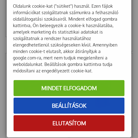
Fényvisszavető pánt sárga
Oldalunk cookie-kat ("sütiket") használ. Ezen fájlok
LAKSAM 40cm
információkat szolgáltatnak számunkra a felhasználó
Good Year Talpbetét 42
oldallátogatási szokásairól. Mindent elfogad gombra
841
Ft
kattintva, Ön beleegyezik a cookie-k használatába,
amelyek marketing és statisztikai adatokat is
662
Ft
+ Áfa
szolgáltatnak a rendszer használatához
1 529
Ft
elengedhetetlenül szükségeseken kívül. Amennyiben
1 204
Ft
+ Áfa
minden cookie-t elutasít, akkor átirányítjuk a
google.com-ra, mert nem tudjuk megjeleníteni a
weboldalunkat. Beállítások gombra kattintva tudja
módosítani az engedélyezett cookie-kat.
MINDET ELFOGADOM
BEÁLLÍTÁSOK
ELUTASÍTOM
Higiéniai szájmaszk 3
Mágneses textil
rétegű
csuklópánt 23x8cm