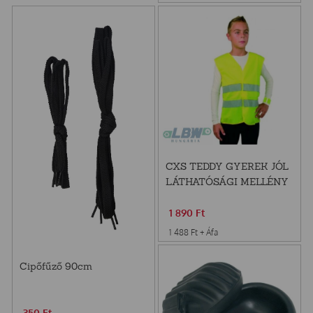
CXS TEDDY GYEREK JÓL
LÁTHATÓSÁGI MELLÉNY
M
1 890
Ft
1 488
Ft
+ Áfa
Cipőfűző 90cm
350
Ft