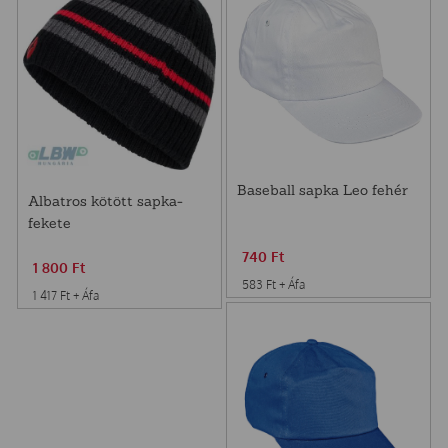
Baseball sapka Leo fehér
Albatros kötött sapka-
fekete
740
Ft
1 800
Ft
583
Ft
+ Áfa
1 417
Ft
+ Áfa