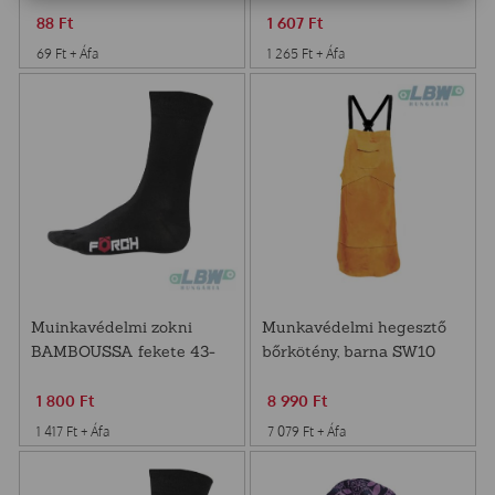
88
Ft
1 607
Ft
69
Ft
+ Áfa
1 265
Ft
+ Áfa
Muinkavédelmi zokni
Munkavédelmi hegesztő
BAMBOUSSA fekete 43-
bőrkötény, barna SW10
46
1 800
Ft
8 990
Ft
1 417
Ft
+ Áfa
7 079
Ft
+ Áfa