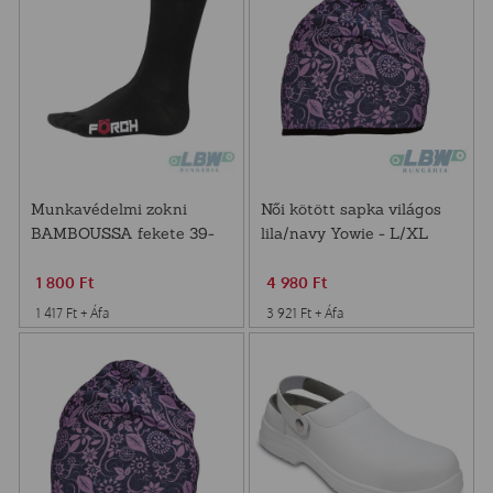
Munkavédelmi zokni
Női kötött sapka világos
BAMBOUSSA fekete 39-
lila/navy Yowie - L/XL
43
1 800
Ft
4 980
Ft
1 417
Ft
+ Áfa
3 921
Ft
+ Áfa