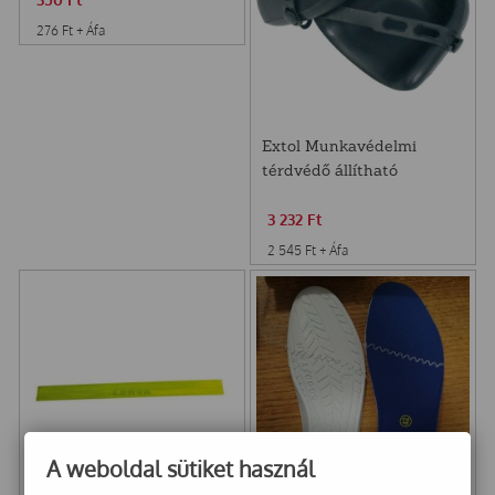
276
Ft
+ Áfa
Extol Munkavédelmi
térdvédő állítható
gumipánt
3 232
Ft
2 545
Ft
+ Áfa
A weboldal sütiket használ