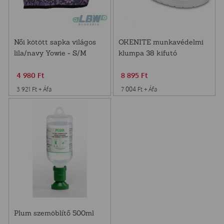
Női kötött sapka világos
OKENITE munkavédelmi
lila/navy Yowie - S/M
klumpa 38 kifutó
4 980
Ft
8 895
Ft
3 921
Ft
+ Áfa
7 004
Ft
+ Áfa
Plum szemöblítő 500ml