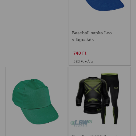
Baseball sapka Leo
világoskék
740
Ft
583
Ft
+ Áfa