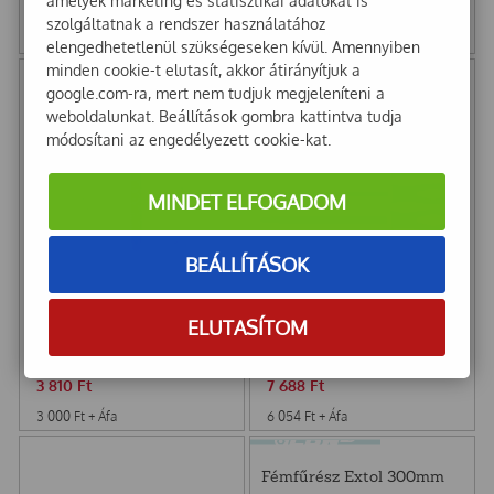
amelyek marketing és statisztikai adatokat is
18 529
Ft
7 874
Ft
szolgáltatnak a rendszer használatához
14 590
Ft
+ Áfa
6 200
Ft
+ Áfa
elengedhetetlenül szükségeseken kívül. Amennyiben
minden cookie-t elutasít, akkor átirányítjuk a
google.com-ra, mert nem tudjuk megjeleníteni a
weboldalunkat. Beállítások gombra kattintva tudja
módosítani az engedélyezett cookie-kat.
MINDET ELFOGADOM
BEÁLLÍTÁSOK
Extol Csapágylehúzó, 2
Extol fémreszelő klt 5r.
ELUTASÍTOM
karmú, 80x80mm
3 810
Ft
7 688
Ft
3 000
Ft
+ Áfa
6 054
Ft
+ Áfa
Fémfűrész Extol 300mm