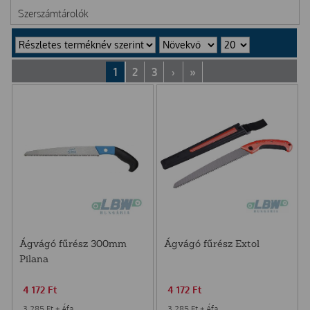
Szerszámtárolók
1
2
3
›
»
Ágvágó fűrész 300mm
Ágvágó fűrész Extol
Pilana
4 172
Ft
4 172
Ft
3 285
Ft
+ Áfa
3 285
Ft
+ Áfa