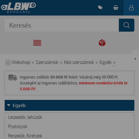
EGYÜTT A
MEGOLDÁSÉRT
Webshop
>
Szerszámok
>
Kézi szerszámok
>
Egyéb
>
Ingyenes szállítás
50.000 Ft
felett. Vásárolj még
50 000
Ft
összegért az ingyenes szállításhoz,
minimum rendelési érték br.
5.000 Ft!
Egyéb
Leszedők, lehúzók
Pisztolyok
Reszelők, fűrészek