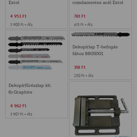
Extol
rozsdamentes acél Extol
4 953
Ft
781
Ft
3 900
Ft
+ Áfa
615
Ft
+ Áfa
Dekopírlap T-befogás
fához 8805001
318
Ft
250
Ft
+ Áfa
Dekopírfűrészlap klt.
6r.Graphite
4 962
Ft
3 907
Ft
+ Áfa