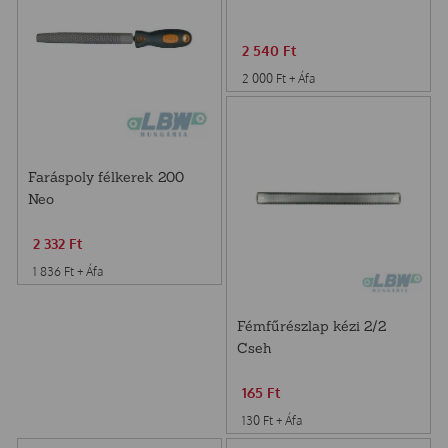
2 540
Ft
2 000
Ft
+ Áfa
Faráspoly félkerek 200
Neo
2 332
Ft
1 836
Ft
+ Áfa
Fémfűrészlap kézi 2/2
Cseh
165
Ft
130
Ft
+ Áfa