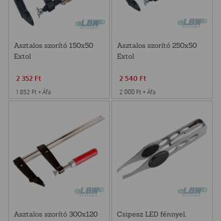
Asztalos szorító 150x50
Asztalos szorító 250x50
Extol
Extol
2 352
Ft
2 540
Ft
1 852
Ft
+ Áfa
2 000
Ft
+ Áfa
Asztalos szorító 300x120
Csipesz LED fénnyel,