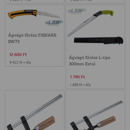
Ágvágó fűrész FISKARS
SW73
12 600
Ft
Ágvágó fűrész L-típs
9 922
Ft
+ Áfa
300mm Extol
1 790
Ft
1 409
Ft
+ Áfa