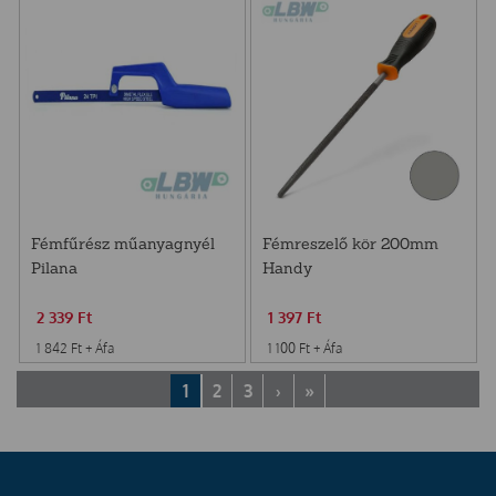
Fémfűrész műanyagnyél
Fémreszelő kör 200mm
Pilana
Handy
2 339
Ft
1 397
Ft
1 842
Ft
+ Áfa
1 100
Ft
+ Áfa
1
2
3
›
»