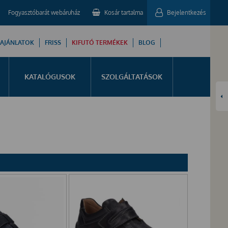
Fogyasztóbarát webáruház
Kosár tartalma
Bejelentkezés
 AJÁNLATOK
FRISS
KIFUTÓ TERMÉKEK
BLOG
KATALÓGUSOK
SZOLGÁLTATÁSOK