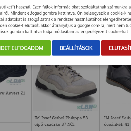
sütiket") használ. Ezen fájlok információkat szolgáltatnak számunkra 
sairól. Mindent elfogad gombra kattintva, Ön beleegyezik a cookie-k 
onah 02 cipő
IM Josef Seibel Jonah 02 cipő
IM Josef Sei
ikai adatokat is szolgáltatnak a rendszer használatához elengedhetet
szürke 37 NŐI
cipő fekete 4
en cookie-t elutasít, akkor átirányítjuk a google.com-ra, mert nem tu
tások gombra kattintva tudja módosítani az engedélyezett cookie-kat.
31 623
Ft
32 900
Ft
24 900
Ft
+ Áfa
25 906
Ft
+ Áfa
NDET ELFOGADOM
BEÁLLÍTÁSOK
ELUTASÍ
New Anvers 21
IM Josef Seibel Philippa 53
IM Josef Seib
cipő v.szürke 37 NŐI
óceánkék 41