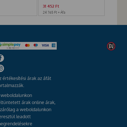
31 452
Ft
24 765
Ft
+ Áfa
z értékesítési árak az áfát
artalmazzák.
 weboldalunkon
eltüntetett árak online árak,
izárólag a weboldalunkon
eresztül leadott
egrendelésekre