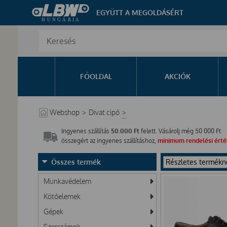
EGYÜTT A MEGOLDÁSÉRT
FŐOLDAL
AKCIÓK
Webshop
>
Divat cipő
>
Ingyenes szállítás
50.000 Ft
felett. Vásárolj még
50 000
Ft
összegért az ingyenes szállításhoz,
minimum rendelési érték
Összes termék
Munkavédelem
Kötőelemek
Gépek
Szerszámok