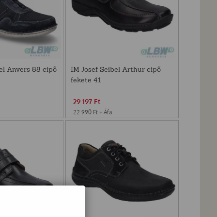
el Anvers 88 cipő
IM Josef Seibel Arthur cipő
fekete 41
29 197
Ft
22 990
Ft
+ Áfa