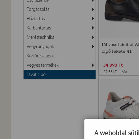
Forgácsolás
Háztartás
Karbantartás
Méréstechnika
IM Josef Seibel Al
Vegyi anyagok
cipő fekete 41
Körfűrészlapok
Vegyes termékek
34 990
Ft
27 551
Ft
+ Áfa
Divat cipő
A weboldal süti