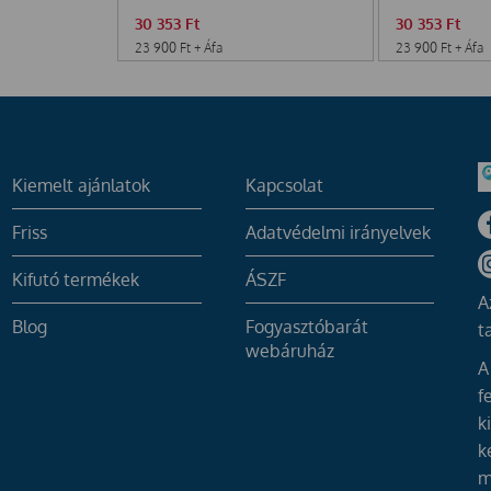
30 353
Ft
30 353
Ft
23 900
Ft
+ Áfa
23 900
Ft
+ Áfa
Kiemelt ajánlatok
Kapcsolat
Friss
Adatvédelmi irányelvek
Kifutó termékek
ÁSZF
A
Blog
Fogyasztóbarát
t
webáruház
A
f
k
k
m