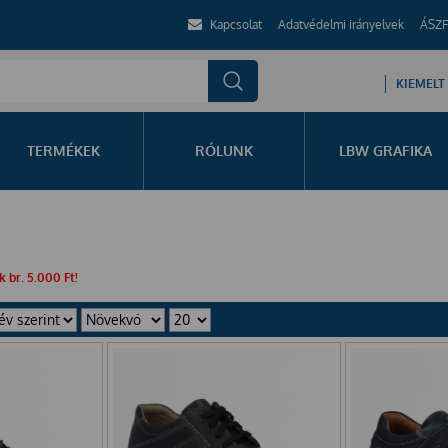
Kapcsolat
Adatvédelmi irányelvek
ÁSZF
KIEMELT
TERMÉKEK
RÓLUNK
LBW GRAFIKA
 br. 5.000 Ft!