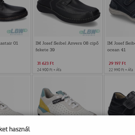
astair 01
IM Josef Seibel Anvers 08 cipő
IM Josef Seib
fekete 39
ocean 41
31 623
Ft
29 197
Ft
24 900
Ft
+ Áfa
22 990
Ft
+ Áfa
ket használ