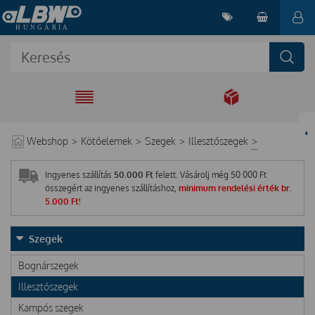
EGYÜTT A
MEGOLDÁSÉRT
Webshop
>
Kötőelemek
>
Szegek
>
Illesztőszegek
>
Ingyenes szállítás
50.000 Ft
felett. Vásárolj még
50 000
Ft
összegért az ingyenes szállításhoz,
minimum rendelési érték br.
5.000 Ft!
Szegek
Bognárszegek
Illesztőszegek
Kampós szegek