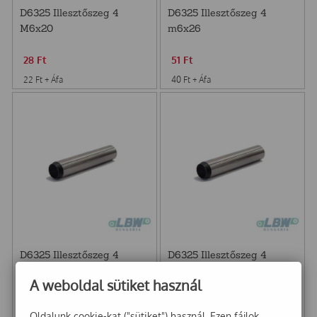
D6325 Illesztőszeg 4
D6325 Illesztőszeg 4
M6x20
m6x26
28
Ft
51
Ft
22
Ft
+ Áfa
40
Ft
+ Áfa
D6325 Illesztőszeg 4
D6325 Illesztőszeg 4
M6x30
m6x36
A weboldal sütiket használ
32
Ft
64
Ft
Oldalunk cookie-kat ("sütiket") használ. Ezen fájlok