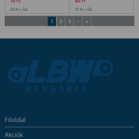
70
Ft
60
Ft
55
Ft
+ Áfa
47
Ft
+ Áfa
1
2
3
›
»
Főoldal
Akciók