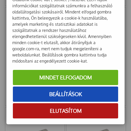
25
Ft
+ Áfa
50
Ft
+ Áfa
információkat szolgáltatnak számunkra a felhasználó
oldallátogatási szokásairól. Mindent elfogad gombra
kattintva, Ön beleegyezik a cookie-k használatába,
amelyek marketing és statisztikai adatokat is
szolgáltatnak a rendszer használatához
elengedhetetlenül szükségeseken kívül. Amennyiben
minden cookie-t elutasít, akkor átirányítjuk a
google.com-ra, mert nem tudjuk megjeleníteni a
weboldalunkat. Beállítások gombra kattintva tudja
módosítani az engedélyezett cookie-kat.
D6325 Illesztőszeg m6
D6325 Illesztőszeg m6
MINDET ELFOGADOM
M10X50
M5x20
BEÁLLÍTÁSOK
150
Ft
40
Ft
118
Ft
+ Áfa
32
Ft
+ Áfa
ELUTASÍTOM