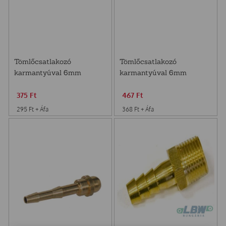
Tömlőcsatlakozó
Tömlőcsatlakozó
karmantyúval 6mm
karmantyúval 6mm
(47,0mm) Riegler
(48,5mm) Riegler
375
Ft
467
Ft
295
Ft
+ Áfa
368
Ft
+ Áfa