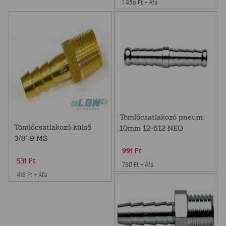
1 436
Ft
+ Áfa
Tömlőcsatlakozó pneum.
Tömlőcsatlakozó külső
10mm 12-612 NEO
3/8" 9 MS
991
Ft
531
Ft
780
Ft
+ Áfa
418
Ft
+ Áfa