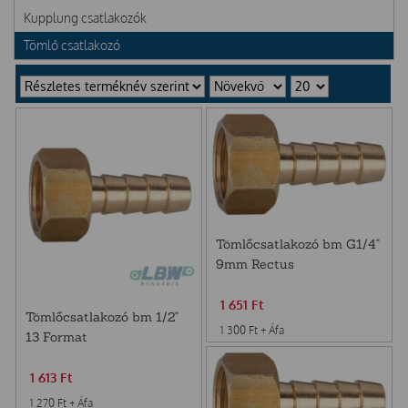
Kupplung csatlakozók
Tömlő csatlakozó
Tömlőcsatlakozó bm G1/4"
9mm Rectus
1 651
Ft
Tömlőcsatlakozó bm 1/2"
1 300
Ft
+ Áfa
13 Format
1 613
Ft
1 270
Ft
+ Áfa