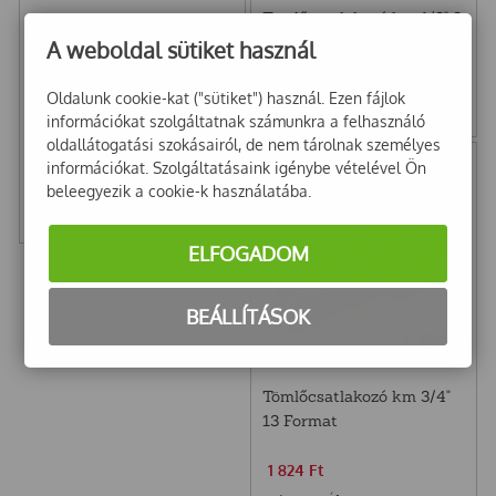
Tömlőcsatlakozó km 1/2" 9
mm Format
A weboldal sütiket használ
1 219
Ft
Oldalunk cookie-kat ("sütiket") használ. Ezen fájlok
információkat szolgáltatnak számunkra a felhasználó
960
Ft
+ Áfa
Tömlőcsatlakozó
oldallátogatási szokásairól, de nem tárolnak személyes
karmantyúval 9mm
információkat. Szolgáltatásaink igénybe vételével Ön
Riegler
beleegyezik a cookie-k használatába.
456
Ft
359
Ft
+ Áfa
ELFOGADOM
BEÁLLÍTÁSOK
Tömlőcsatlakozó km 3/4"
13 Format
1 824
Ft