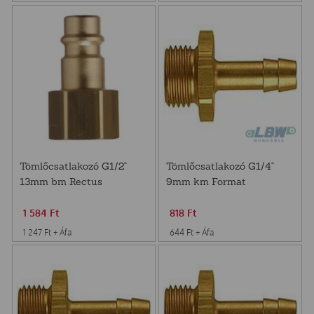
Tömlőcsatlakozó G1/2"
Tömlőcsatlakozó G1/4"
13mm bm Rectus
9mm km Format
1 584
Ft
818
Ft
1 247
Ft
+ Áfa
644
Ft
+ Áfa