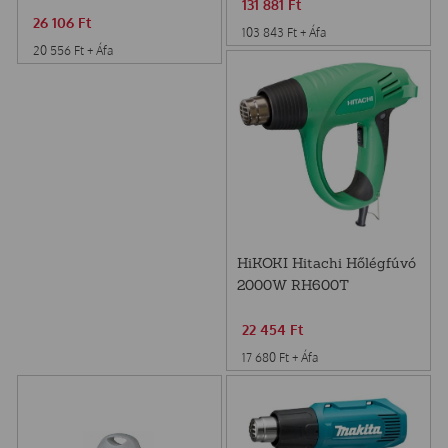
131 881
Ft
26 106
Ft
103 843
Ft
+ Áfa
20 556
Ft
+ Áfa
HiKOKI Hitachi Hőlégfúvó
2000W RH600T
22 454
Ft
17 680
Ft
+ Áfa