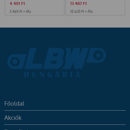
4 401
Ft
13 487
Ft
3 465
Ft
+ Áfa
10 620
Ft
+ Áfa
Főoldal
Akciók