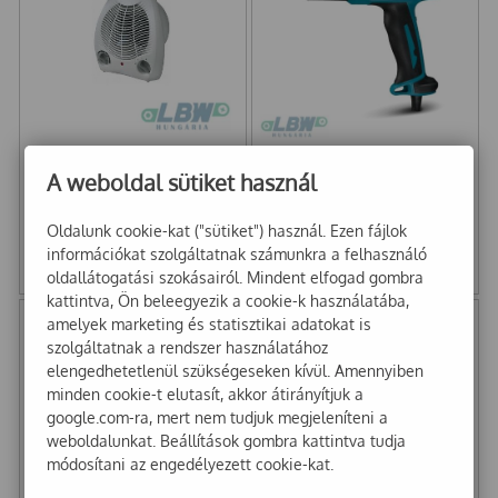
Hősugárzó ventilátoros
Makita HG5030K 1600W
A weboldal sütiket használ
1000-2000 W Eurom
hőlégfúvó
Oldalunk cookie-kat ("sütiket") használ. Ezen fájlok
9 000
Ft
33 800
Ft
információkat szolgáltatnak számunkra a felhasználó
oldallátogatási szokásairól. Mindent elfogad gombra
7 087
Ft
+ Áfa
26 614
Ft
+ Áfa
kattintva, Ön beleegyezik a cookie-k használatába,
amelyek marketing és statisztikai adatokat is
szolgáltatnak a rendszer használatához
elengedhetetlenül szükségeseken kívül. Amennyiben
minden cookie-t elutasít, akkor átirányítjuk a
google.com-ra, mert nem tudjuk megjeleníteni a
weboldalunkat. Beállítások gombra kattintva tudja
módosítani az engedélyezett cookie-kat.