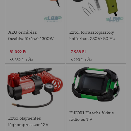
AEG orrfűrész
Extol forrasztópisztoly
(szablyafűrész) 1300W
kofferban 230V~50 Hz,
100W
81 092
Ft
7 988
Ft
63 852
Ft
+ Áfa
6 290
Ft
+ Áfa
HiKOKI Hitachi Akkus
Extol olajmentes
rádió és TV
légkompresszor 12V
10,3bar