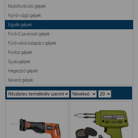
Multifunkciós gépek
Nyíró-vágó gépek
Egyéb gépek
Fúró-Csavarozó gépek
Fúró-véső kalapács gépek
Fűrész gépek
Gyalugépek
Hegesztő gépek
Keverő gépek