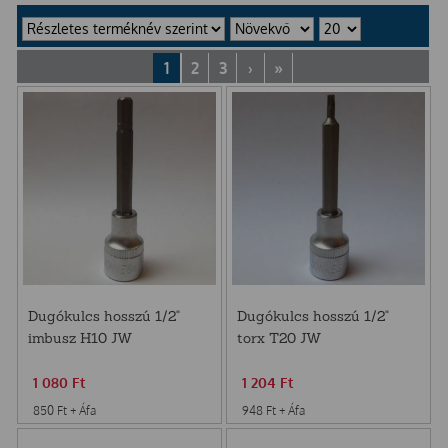
1
2
3
›
»
Dugókulcs hosszú 1/2"
Dugókulcs hosszú 1/2"
imbusz H10 JW
torx T20 JW
1 080
Ft
1 204
Ft
850
Ft
+ Áfa
948
Ft
+ Áfa