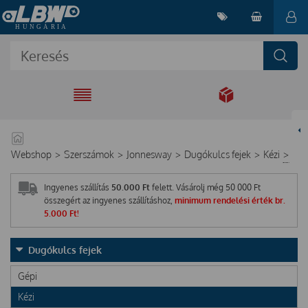
EGYÜTT A
MEGOLDÁSÉRT
Webshop
>
Szerszámok
>
Jonnesway
>
Dugókulcs fejek
>
Kézi
>
Ingyenes szállítás
50.000 Ft
felett. Vásárolj még
50 000
Ft
összegért az ingyenes szállításhoz,
minimum rendelési érték br.
5.000 Ft!
Dugókulcs fejek
Gépi
Kézi