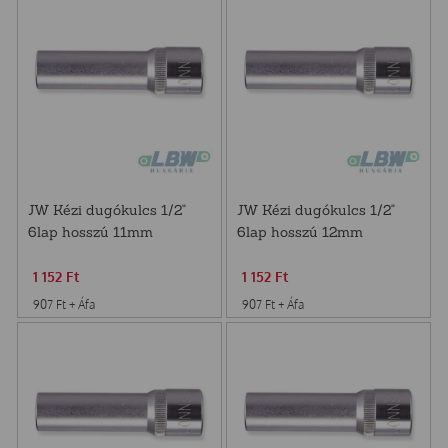
JW Kézi dugókulcs 1/2"
JW Kézi dugókulcs 1/2"
6lap hosszú 11mm
6lap hosszú 12mm
S04HD4111
S04HD4112
1 152
Ft
1 152
Ft
907
Ft
+ Áfa
907
Ft
+ Áfa