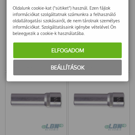
Oldalunk cookie-kat ("sütiket") használ. Ezen fájlok
információkat szolgáltatnak számunkra a felhasználó
oldallátogatási szokásairól, de nem tárolnak személyes
információkat. Szolgáltatásaink igénybe vételével Ön
beleegyezik a cookie-k használatába.
JW Kézi dugókulcs 1/2"
JW Kézi dugókulcs 1/2"
6lap hosszú 30mm
6lap hosszú 8mm
ELFOGADOM
S04HD4130
S04HD4108
3 254
Ft
1 152
Ft
BEÁLLÍTÁSOK
2 562
Ft
+ Áfa
907
Ft
+ Áfa