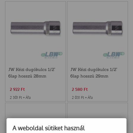
JW Kézi dugókulcs 1/2"
JW Kézi dugókulcs 1/2"
6lap hosszú 28mm
6lap hosszú 29mm
S04HD4128
S04HD4129
2 922
Ft
2 580
Ft
2 301
Ft
+ Áfa
2 031
Ft
+ Áfa
A weboldal sütiket használ