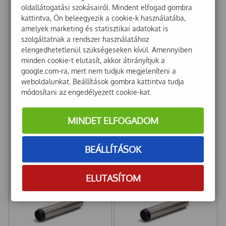
oldallátogatási szokásairól. Mindent elfogad gombra
kattintva, Ön beleegyezik a cookie-k használatába,
amelyek marketing és statisztikai adatokat is
szolgáltatnak a rendszer használatához
elengedhetetlenül szükségeseken kívül. Amennyiben
minden cookie-t elutasít, akkor átirányítjuk a
google.com-ra, mert nem tudjuk megjeleníteni a
weboldalunkat. Beállítások gombra kattintva tudja
módosítani az engedélyezett cookie-kat.
D6325 Illesztőszeg 4
D6325 Illesztőszeg 4
M6x20
m6x26
MINDET ELFOGADOM
28
Ft
51
Ft
BEÁLLÍTÁSOK
22
Ft
+ Áfa
40
Ft
+ Áfa
ELUTASÍTOM