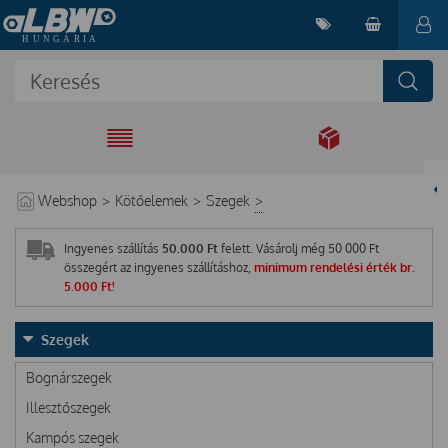
EGYÜTT A
MEGOLDÁSÉRT
Webshop
>
Kötőelemek
>
Szegek
>
Ingyenes szállítás
50.000 Ft
felett. Vásárolj még
50 000
Ft
összegért az ingyenes szállításhoz,
minimum rendelési érték br.
5.000 Ft!
Szegek
Bognárszegek
Illesztőszegek
Kampós szegek