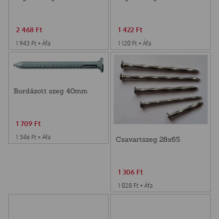
2 468
Ft
1 422
Ft
1 943
Ft
+ Áfa
1 120
Ft
+ Áfa
Bordázott szeg 40mm
1 709
Ft
1 346
Ft
+ Áfa
Csavartszeg 28x65
1 306
Ft
1 028
Ft
+ Áfa