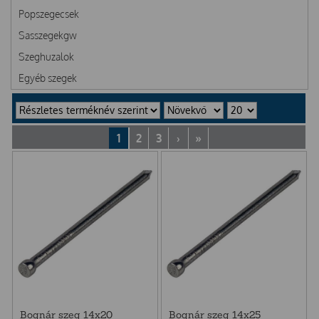
Popszegecsek
Sasszegekgw
Szeghuzalok
Egyéb szegek
1
2
3
›
»
Bognár szeg 14x20
Bognár szeg 14x25