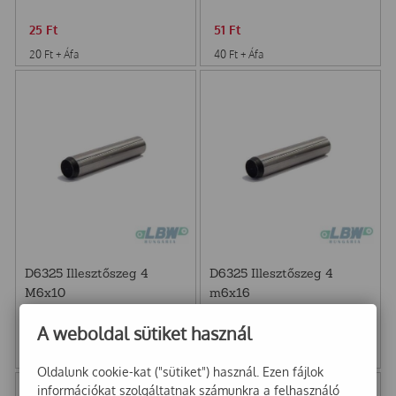
25
Ft
51
Ft
20
Ft
+ Áfa
40
Ft
+ Áfa
D6325 Illesztőszeg 4
D6325 Illesztőszeg 4
M6x10
m6x16
A weboldal sütiket használ
25
Ft
25
Ft
20
Ft
+ Áfa
20
Ft
+ Áfa
Oldalunk cookie-kat ("sütiket") használ. Ezen fájlok
információkat szolgáltatnak számunkra a felhasználó