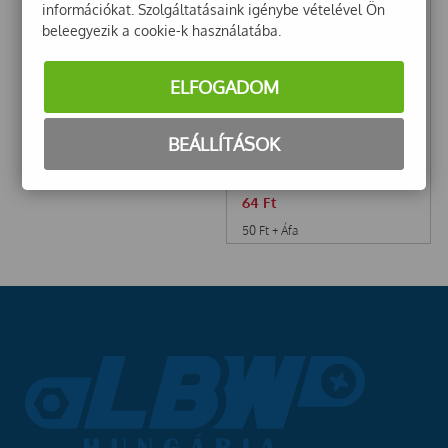
információkat. Szolgáltatásaink igénybe vételével Ön
beleegyezik a cookie-k használatába.
ELFOGADOM
Szárnyas anya M10 hg
BEÁLLÍTÁSOK
64
Ft
50
Ft
+ Áfa