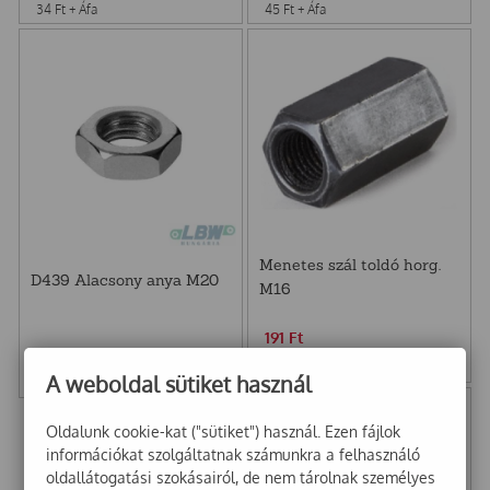
34
Ft
+ Áfa
45
Ft
+ Áfa
Menetes szál toldó horg.
D439 Alacsony anya M20
M16
191
Ft
120
Ft
150
Ft
+ Áfa
A weboldal sütiket használ
94
Ft
+ Áfa
Oldalunk cookie-kat ("sütiket") használ. Ezen fájlok
információkat szolgáltatnak számunkra a felhasználó
oldallátogatási szokásairól, de nem tárolnak személyes