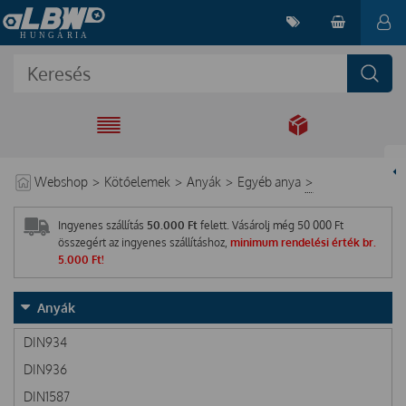
EGYÜTT A
MEGOLDÁSÉRT
Webshop
>
Kötőelemek
>
Anyák
>
Egyéb anya
>
Ingyenes szállítás
50.000 Ft
felett. Vásárolj még
50 000
Ft
összegért az ingyenes szállításhoz,
minimum rendelési érték br.
5.000 Ft!
Anyák
DIN934
DIN936
DIN1587