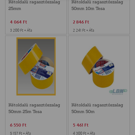
Kétoldalú ragasztószalag
Kétoldalú ragasztószalag
25mm
50mm 10m Tesa
4 064
Ft
2 846
Ft
3 200
Ft
+ Áfa
2 241
Ft
+ Áfa
Kétoldalú ragasztószalag
Kétoldalú ragasztószalag
50mm 25m Tesa
50mm 50m
6 550
Ft
5 461
Ft
5 157
Ft
+ Áfa
4 300
Ft
+ Áfa