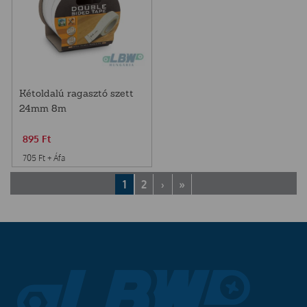
Kétoldalú ragasztó szett
24mm 8m
895
Ft
705
Ft
+ Áfa
1
2
›
»