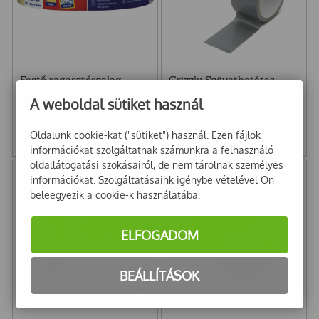
Festő ragasztószalag
Grizzly Szövetbetétes
50x50m Tesa
ragasztószalag szürke
A weboldal sütiket használ
10m BISON
2 946
Ft
3 327
Ft
Oldalunk cookie-kat ("sütiket") használ. Ezen fájlok
2 320
Ft
+ Áfa
2 620
Ft
+ Áfa
információkat szolgáltatnak számunkra a felhasználó
oldallátogatási szokásairól, de nem tárolnak személyes
információkat. Szolgáltatásaink igénybe vételével Ön
beleegyezik a cookie-k használatába.
ELFOGADOM
BEÁLLÍTÁSOK