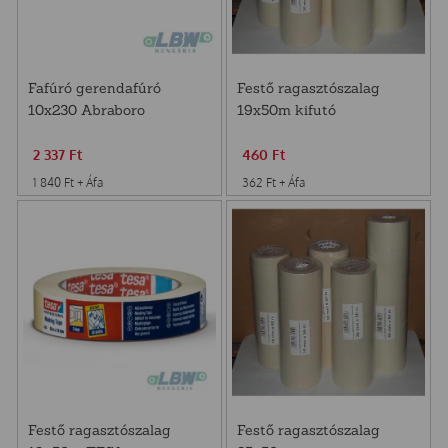
Fafúró gerendafúró
Festő ragasztószalag
10x230 Abraboro
19x50m kifutó
2 337
Ft
460
Ft
1 840
Ft
+ Áfa
362
Ft
+ Áfa
Festő ragasztószalag
Festő ragasztószalag