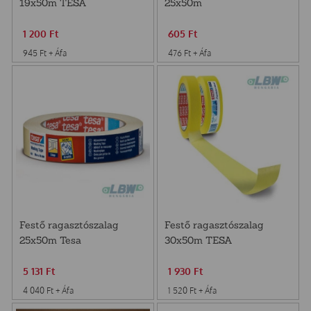
19x50m TESA
25x50m
1 200
Ft
605
Ft
945
Ft
+ Áfa
476
Ft
+ Áfa
Festő ragasztószalag
Festő ragasztószalag
25x50m Tesa
30x50m TESA
5 131
Ft
1 930
Ft
4 040
Ft
+ Áfa
1 520
Ft
+ Áfa