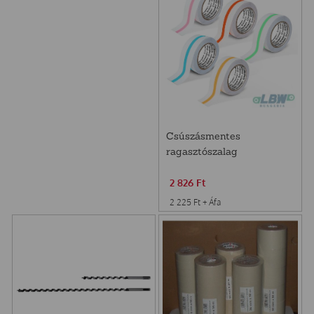
Csúszásmentes
ragasztószalag
jelölőcsíkkal 5m
2 826
Ft
2 225
Ft
+ Áfa