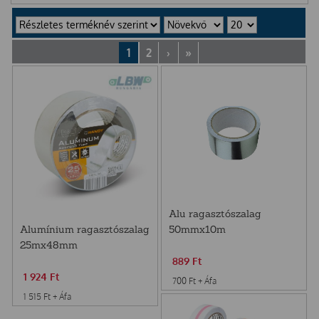
1
2
›
»
Alu ragasztószalag
50mmx10m
Alumínium ragasztószalag
25mx48mm
889
Ft
1 924
Ft
700
Ft
+ Áfa
1 515
Ft
+ Áfa