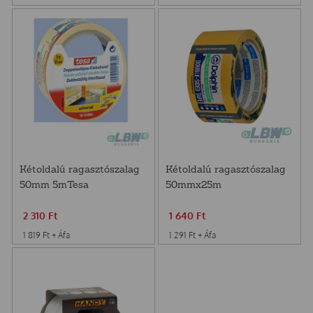
Kétoldalú ragasztószalag
Kétoldalú ragasztószalag
50mm 5mTesa
50mmx25m
2 310
Ft
1 640
Ft
1 819
Ft
+ Áfa
1 291
Ft
+ Áfa