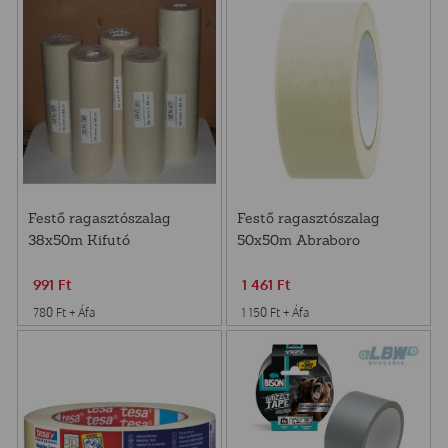
Festő ragasztószalag
Festő ragasztószalag
38x50m Kifutó
50x50m Abraboro
991
Ft
1 461
Ft
780
Ft
+ Áfa
1 150
Ft
+ Áfa