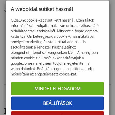
A weboldal sütiket használ
Még nincsenek vélemények ehhez a termékhez!
Oldalunk cookie-kat ("sütiket") használ. Ezen fájlok
információkat szolgáltatnak számunkra a felhasználó
oldallátogatási szokásairól. Mindent elfogad gombra
kattintva, Ön beleegyezik a cookie-k használatába,
amelyek marketing és statisztikai adatokat is
szolgáltatnak a rendszer használatához
elengedhetetlenül szükségeseken kívül. Amennyiben
minden cookie-t elutasít, akkor átirányítjuk a
google.com-ra, mert nem tudjuk megjeleníteni a
weboldalunkat. Beállítások gombra kattintva tudja
módosítani az engedélyezett cookie-kat.
MINDET ELFOGADOM
Mentett szűrők
BEÁLLÍTÁSOK
Hírlevél