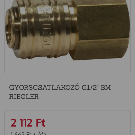
GYORSCSATLAKOZÓ G1/2" BM
RIEGLER
2 112
Ft
1 663
Ft
+ Áfa