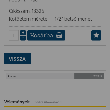
Cikkszám: 13325
Kötőelem mérete
1/2" belső menet
+
Kosárba
-
VISSZA
Alapár
2 112
Ft
Vélemények
Eddigi értékelések: 0