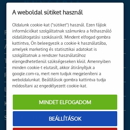
A weboldal sütiket használ
Oldalunk cookie-kat ("sütiket") használ. Ezen fájlok
információkat szolgáltatnak számunkra a felhasználó
Főoldal
oldallátogatási szokásairól. Mindent elfogad gombra
kattintva, Ön beleegyezik a cookie-k használatába,
Akciók
amelyek marketing és statisztikai adatokat is
szolgáltatnak a rendszer használatához
Termékek
elengedhetetlenül szükségeseken kívül. Amennyiben
minden cookie-t elutasít, akkor átirányítjuk a
google.com-ra, mert nem tudjuk megjeleníteni a
Rólunk
weboldalunkat. Beállítások gombra kattintva tudja
módosítani az engedélyezett cookie-kat.
LBW Grafika
MINDET ELFOGADOM
Katalógusok
Szolgáltatások
BEÁLLÍTÁSOK