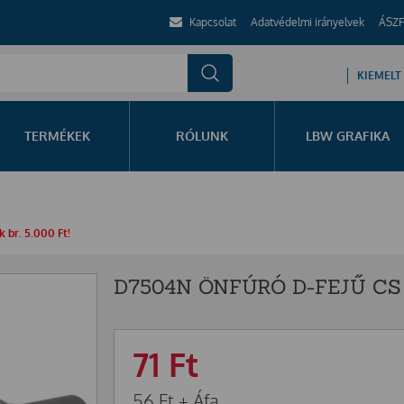
Kapcsolat
Adatvédelmi irányelvek
ÁSZF
KIEMELT
TERMÉKEK
RÓLUNK
LBW GRAFIKA
 br. 5.000 Ft!
D7504N ÖNFÚRÓ D-FEJŰ CS
71
Ft
56
Ft
+ Áfa