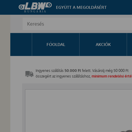
EGYÜTT A MEGOLDÁSÉRT
FŐOLDAL
AKCIÓK
Ingyenes szállítás
50.000 Ft
felett. Vásárolj még
50 000
Ft
összegért az ingyenes szállításhoz,
minimum rendelési érték