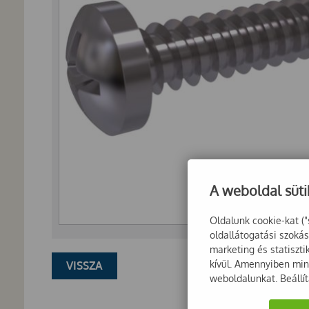
A weboldal süti
Oldalunk cookie-kat ("
oldallátogatási szoká
marketing és statiszt
kívül. Amennyiben mind
VISSZA
weboldalunkat. Beállí