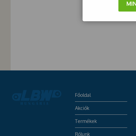
MI
Főoldal
Akciók
Termékek
Rólunk