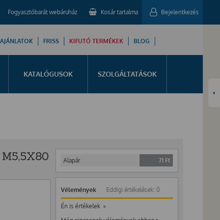
Fogyasztóbarát webáruház
Kosár tartalma
Bejelentkezés
 AJÁNLATOK
FRISS
KIFUTÓ TERMÉKEK
BLOG
KATALÓGUSOK
SZOLGÁLTATÁSOK
 M5,5X80
Alapár
71
Ft
Vélemények
Eddigi értékelések: 0
Én is értékelek »