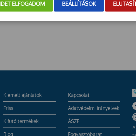
NDET ELFOGADOM
BEÁLLÍTÁSOK
ELUTASÍ
Kiemelt ajánlatok
Kapcsolat
Friss
Adatvédelmi irányelvek
Kifutó termékek
ÁSZF
A
Blog
Fogyasztóbarát
t