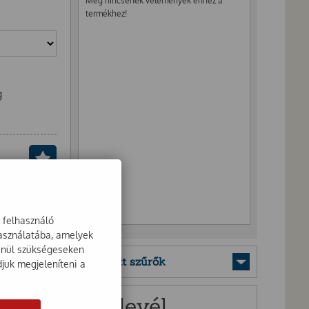
Még nincsenek vélemények ehhez a
termékhez!
g
a felhasználó
használatába, amelyek
lenül szükségeseken
Mentett szűrők
djuk megjeleníteni a
Hírlevél