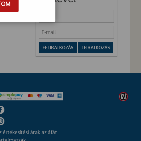
TOM
z értékesítési árak az áfát
artalmazzák.