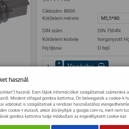
Cikkszám: 8000
Kötőelem mérete
DIN szám
DIN 7504N
Kötőelem kivitele
horganyzott H
Fej típusa
D fejű
+
Kosárba
-
ket használ
sütiket") használ. Ezen fájlok információkat szolgáltatnak számunkra 
sairól. Mindent elfogad gombra kattintva, Ön beleegyezik a cookie-k 
ikai adatokat is szolgáltatnak a rendszer használatához elengedhetet
en cookie-t elutasít, akkor átirányítjuk a google.com-ra, mert nem tu
tások gombra kattintva tudja módosítani az engedélyezett cookie-kat.