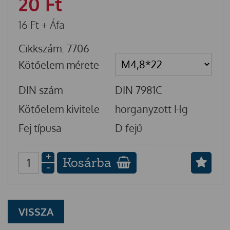
20
Ft
16
Ft
+ Áfa
Cikkszám: 7706
Kötőelem mérete
DIN szám
DIN 7981C
Kötőelem kivitele
horganyzott Hg
Fej típusa
D fejű
+
Kosárba
-
VISSZA