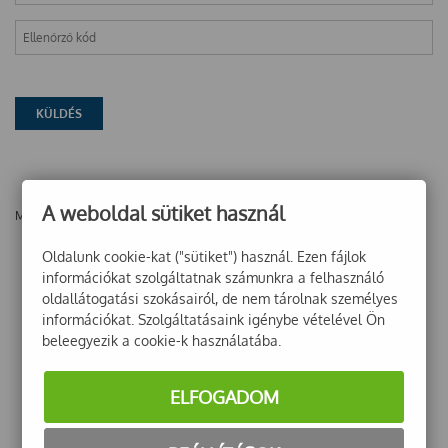
A weboldal sütiket használ
Még nincsenek vélemények ehhez a termékhez!
Oldalunk cookie-kat ("sütiket") használ. Ezen fájlok
információkat szolgáltatnak számunkra a felhasználó
oldallátogatási szokásairól, de nem tárolnak személyes
információkat. Szolgáltatásaink igénybe vételével Ön
beleegyezik a cookie-k használatába.
ELFOGADOM