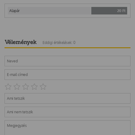
Alapár
20
Ft
Vélemények
Eddigi értékelések: 0