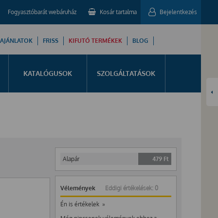
Fogyasztóbarát webáruház
Kosár tartalma
Bejelentkezés
 AJÁNLATOK
FRISS
KIFUTÓ TERMÉKEK
BLOG
KATALÓGUSOK
SZOLGÁLTATÁSOK
Alapár
479
Ft
Vélemények
Eddigi értékelések: 0
Én is értékelek »