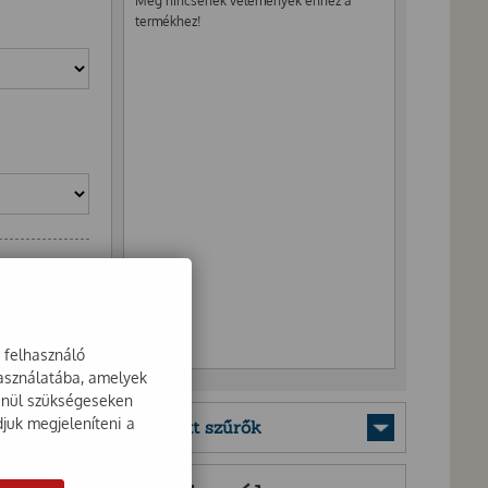
Még nincsenek vélemények ehhez a
termékhez!
a felhasználó
használatába, amelyek
lenül szükségeseken
djuk megjeleníteni a
Mentett szűrők