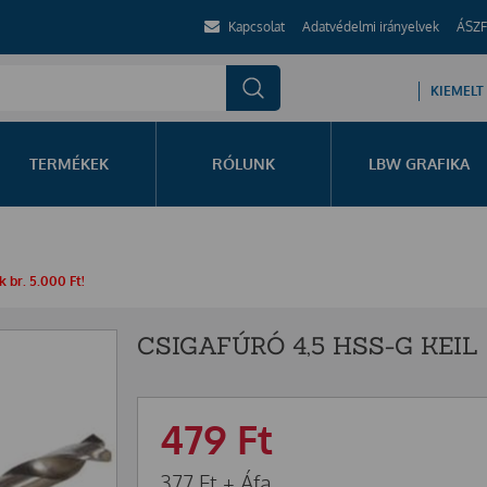
Kapcsolat
Adatvédelmi irányelvek
ÁSZF
KIEMELT
TERMÉKEK
RÓLUNK
LBW GRAFIKA
 br. 5.000 Ft!
CSIGAFÚRÓ 4,5 HSS-G KEIL
479
Ft
377
Ft
+ Áfa