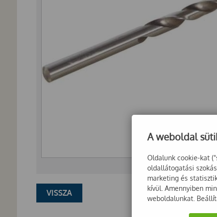
A weboldal süti
Oldalunk cookie-kat ("
oldallátogatási szoká
marketing és statiszt
kívül. Amennyiben mind
VISSZA
weboldalunkat. Beállí