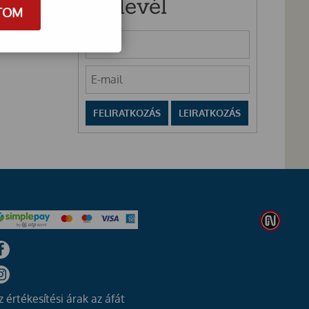
Hírlevél
TOM
z értékesítési árak az áfát