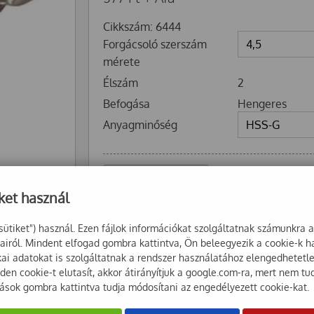
Cikkszám: 6444
Forgácsoló szerszám
mérete
Élszám
2
Befogása
Hengeres
Anyagminőség
MEGRENDELÉSRE
ket használ
+
Kosárba
-
sütiket") használ. Ezen fájlok információkat szolgáltatnak számunkra 
sairól. Mindent elfogad gombra kattintva, Ön beleegyezik a cookie-k 
ikai adatokat is szolgáltatnak a rendszer használatához elengedhetet
en cookie-t elutasít, akkor átirányítjuk a google.com-ra, mert nem tu
tások gombra kattintva tudja módosítani az engedélyezett cookie-kat.