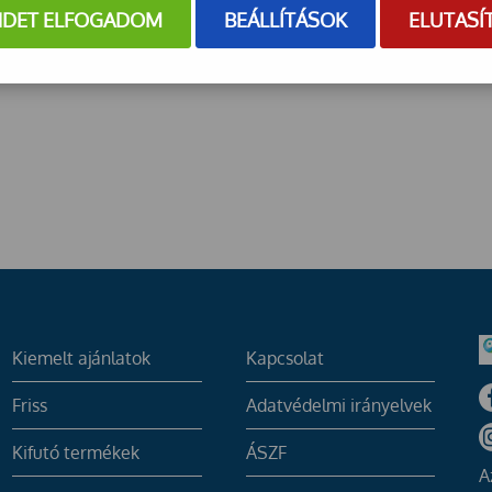
NDET ELFOGADOM
BEÁLLÍTÁSOK
ELUTASÍ
Kiemelt ajánlatok
Kapcsolat
Friss
Adatvédelmi irányelvek
Kifutó termékek
ÁSZF
A