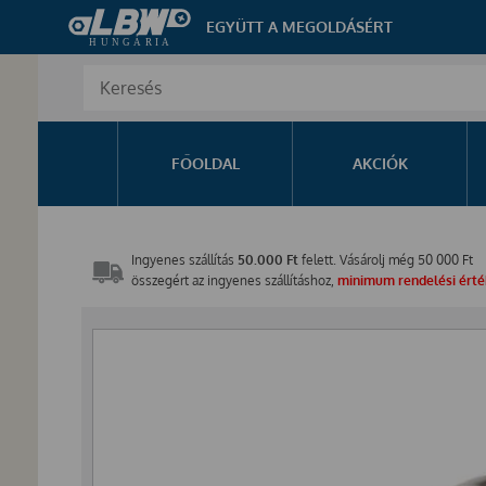
EGYÜTT A MEGOLDÁSÉRT
FŐOLDAL
AKCIÓK
Ingyenes szállítás
50.000 Ft
felett. Vásárolj még
50 000
Ft
összegért az ingyenes szállításhoz,
minimum rendelési érték