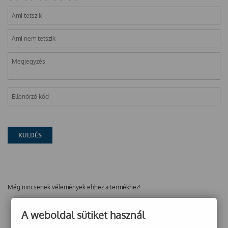
Még nincsenek vélemények ehhez a termékhez!
A weboldal sütiket használ