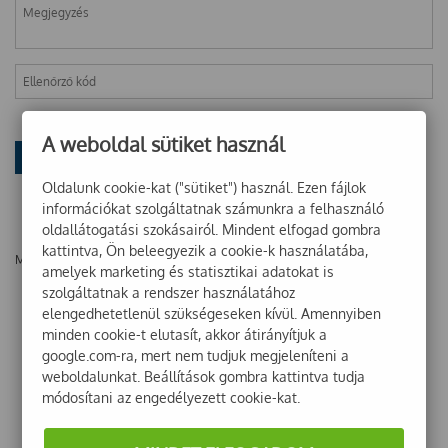
A weboldal sütiket használ
Oldalunk cookie-kat ("sütiket") használ. Ezen fájlok
információkat szolgáltatnak számunkra a felhasználó
oldallátogatási szokásairól. Mindent elfogad gombra
kattintva, Ön beleegyezik a cookie-k használatába,
Még nincsenek vélemények ehhez a termékhez!
amelyek marketing és statisztikai adatokat is
szolgáltatnak a rendszer használatához
elengedhetetlenül szükségeseken kívül. Amennyiben
minden cookie-t elutasít, akkor átirányítjuk a
google.com-ra, mert nem tudjuk megjeleníteni a
weboldalunkat. Beállítások gombra kattintva tudja
módosítani az engedélyezett cookie-kat.