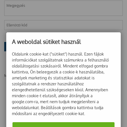
A weboldal sütiket használ
Oldalunk cookie-kat ("sütiket") használ. Ezen fájlok
információkat szolgáltatnak számunkra a felhasználó
oldallátogatási szokásairól. Mindent elfogad gombra
kattintva, Ön beleegyezik a cookie-k használatába,
Még nincsenek vélemények ehhez a termékhez!
amelyek marketing és statisztikai adatokat is
szolgáltatnak a rendszer használatához
elengedhetetlenül szükségeseken kívül. Amennyiben
minden cookie-t elutasít, akkor átirányítjuk a
google.com-ra, mert nem tudjuk megjeleníteni a
weboldalunkat. Beállítások gombra kattintva tudja
módosítani az engedélyezett cookie-kat.