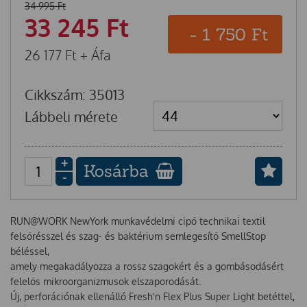
34 995
Ft
33 245
Ft
-
1 750
Ft
26 177
Ft
+ Áfa
Cikkszám: 35013
Lábbeli mérete
+
Kosárba
-
RUN@WORK NewYork munkavédelmi cipő technikai textil
felsőrésszel és szag- és baktérium semlegesítő SmellStop
béléssel,
amely megakadályozza a rossz szagokért és a gombásodásért
felelős mikroorganizmusok elszaporodását.
Új, perforációnak ellenálló Fresh'n Flex Plus Super Light betéttel,