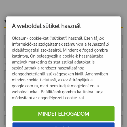
Vélemények
Eddigi értékelések: 0
A weboldal sütiket használ
Oldalunk cookie-kat ("sütiket") használ. Ezen fájlok
információkat szolgáltatnak számunkra a felhasználó
oldallátogatási szokásairól. Mindent elfogad gombra
kattintva, Ön beleegyezik a cookie-k használatába,
amelyek marketing és statisztikai adatokat is
szolgáltatnak a rendszer használatához
elengedhetetlenül szükségeseken kívül. Amennyiben
minden cookie-t elutasít, akkor átirányítjuk a
google.com-ra, mert nem tudjuk megjeleníteni a
weboldalunkat. Beállítások gombra kattintva tudja
módosítani az engedélyezett cookie-kat.
MINDET ELFOGADOM