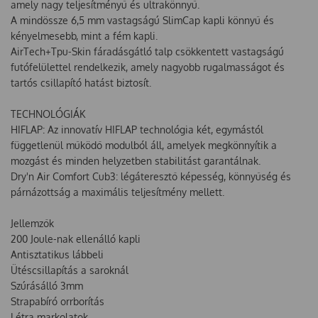
amely nagy teljesítményű és ultrakönnyű.
A mindössze 6,5 mm vastagságú SlimCap kapli könnyű és
kényelmesebb, mint a fém kapli.
AirTech+Tpu-Skin fáradásgátló talp csökkentett vastagságú
futófelülettel rendelkezik, amely nagyobb rugalmasságot és
tartós csillapító hatást biztosít.
TECHNOLÓGIÁK
HIFLAP: Az innovatív HIFLAP technológia két, egymástól
függetlenül működő modulból áll, amelyek megkönnyítik a
mozgást és minden helyzetben stabilitást garantálnak.
Dry'n Air Comfort Cub3: légáteresztő képesség, könnyűség és
párnázottság a maximális teljesítmény mellett.
Jellemzők
200 Joule-nak ellenálló kapli
Antisztatikus lábbeli
Ütéscsillapítás a saroknál
Szúrásálló 3mm
Strapabíró orrborítás
Létra markolatok