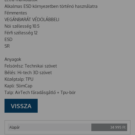
Alkalmas ESD környezetben történő használatra
Fémmentes
VEGÁNBARÁT VÉDŐLÁBBELI
Női szélesség 10.5
Férfi szélesség 12
ESD
SR
Anyagok
Felsőrész: Technikai szövet
Bélés: Hi-tech 3D szövet
Középtalp: TPU
Kapli: SlimCap
Talp: AirTech fáradásgátló + Tpu-bőr
VISSZA
Alapár
34 995
Ft