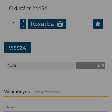
Cikkszám: 24454
+
Kosárba
-
VISSZA
Alapár
26
Ft
Vélemények
Eddigi értékelések: 0