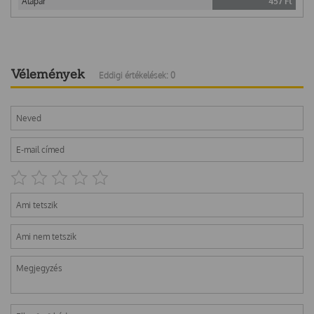
Alapár
457
Ft
Vélemények
Eddigi értékelések: 0