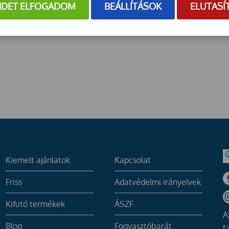
NDET ELFOGADOM
BEÁLLÍTÁSOK
ELUTASÍ
Kiemelt ajánlatok
Kapcsolat
Friss
Adatvédelmi irányelvek
Kifutó termékek
ÁSZF
A
Blog
Fogyasztóbarát
t