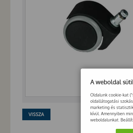
A weboldal süti
Oldalunk cookie-kat ("
oldallátogatási szoká
marketing és statiszt
kívül. Amennyiben mind
VISSZA
weboldalunkat. Beállí