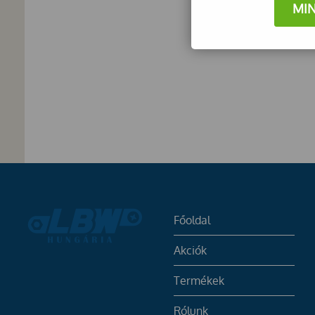
MI
Főoldal
Akciók
Termékek
Rólunk