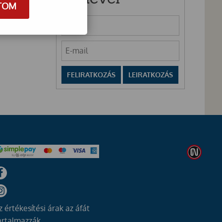
TOM
z értékesítési árak az áfát
artalmazzák.