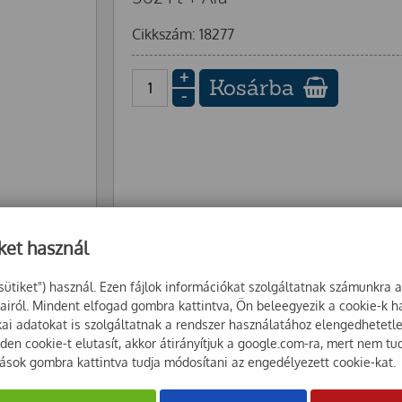
Cikkszám: 18277
+
Kosárba
-
ket használ
sütiket") használ. Ezen fájlok információkat szolgáltatnak számunkra 
sairól. Mindent elfogad gombra kattintva, Ön beleegyezik a cookie-k 
ikai adatokat is szolgáltatnak a rendszer használatához elengedhetet
en cookie-t elutasít, akkor átirányítjuk a google.com-ra, mert nem tu
tások gombra kattintva tudja módosítani az engedélyezett cookie-kat.