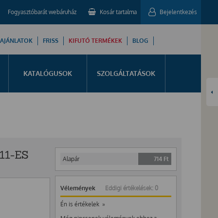
Fogyasztóbarát webáruház
Kosár tartalma
Bejelentkezés
 AJÁNLATOK
FRISS
KIFUTÓ TERMÉKEK
BLOG
KATALÓGUSOK
SZOLGÁLTATÁSOK
11-ES
Alapár
714
Ft
Vélemények
Eddigi értékelések: 0
Én is értékelek »