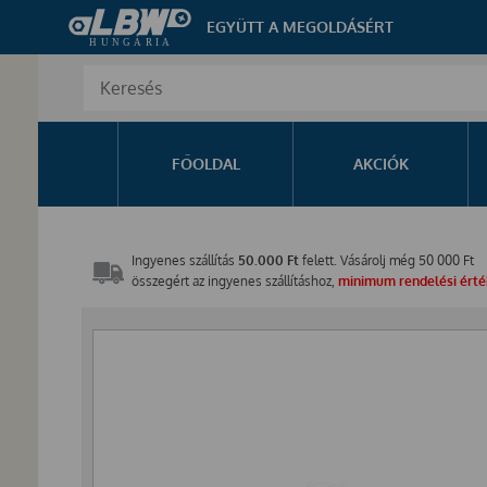
EGYÜTT A MEGOLDÁSÉRT
FŐOLDAL
AKCIÓK
Ingyenes szállítás
50.000 Ft
felett. Vásárolj még
50 000
Ft
összegért az ingyenes szállításhoz,
minimum rendelési érték