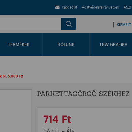
Kapcsolat
Adatvédelmi irányelvek
ÁSZF
KIEMELT
TERMÉKEK
RÓLUNK
LBW GRAFIKA
 br. 5.000 Ft!
PARKETTAGÖRGŐ SZÉKHEZ 
714
Ft
562
Ft
+ Áfa