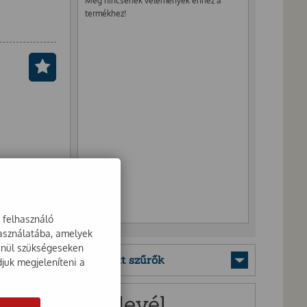
Még nincsenek vélemények ehhez a
termékhez!
a felhasználó
használatába, amelyek
lenül szükségeseken
Mentett szűrők
djuk megjeleníteni a
Hírlevél