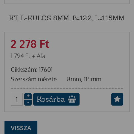
KT L-KULCS 8MM, B=12.2, L=115MM
2 278
Ft
1 794
Ft
+ Áfa
Cikkszám: 17601
Szerszám mérete
8mm, 115mm
+
Kosárba
-
VISSZA