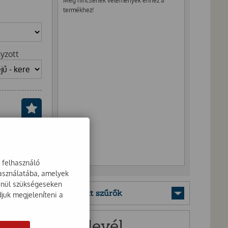
Még nincsenek vélemények ehhez a
termékhez!
yzott
a felhasználó
használatába, amelyek
lenül szükségeseken
Mentett szűrők
djuk megjeleníteni a
Hírlevél