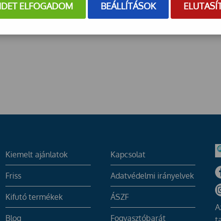
NDET ELFOGADOM
BEÁLLÍTÁSOK
ELUTASÍ
Kiemelt ajánlatok
Kapcsolat
Friss
Adatvédelmi irányelvek
Kifutó termékek
ÁSZF
A
Blog
Fogyasztóbarát
t