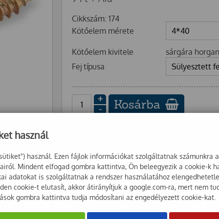
Cikkszám: 174
Kötőelem mérete
Kötőelem kivitele
sárgára horgan
Fej típusa
+
Kosárba
-
ket használ
sütiket") használ. Ezen fájlok információkat szolgáltatnak számunkra 
sairól. Mindent elfogad gombra kattintva, Ön beleegyezik a cookie-k 
ikai adatokat is szolgáltatnak a rendszer használatához elengedhetet
en cookie-t elutasít, akkor átirányítjuk a google.com-ra, mert nem tu
tások gombra kattintva tudja módosítani az engedélyezett cookie-kat.