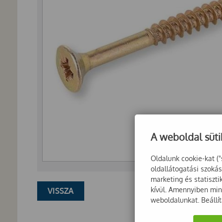
A weboldal süti
Oldalunk cookie-kat ("
oldallátogatási szoká
marketing és statiszt
kívül. Amennyiben mind
VISSZA
weboldalunkat. Beállí