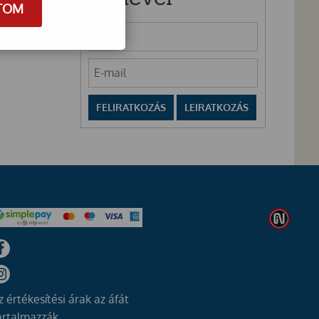
TOM
z értékesítési árak az áfát
artalmazzák.