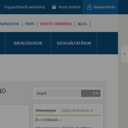
Fogyasztóbarát webáruház
Kosár tartalma
Bejelentkezés
 AJÁNLATOK
FRISS
KIFUTÓ TERMÉKEK
BLOG
KATALÓGUSOK
SZOLGÁLTATÁSOK
40
Alapár
11
Ft
Vélemények
Eddigi értékelések: 0
Én is értékelek »