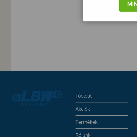
MI
Főoldal
Akciók
Termékek
Rólunk