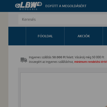
EGYÜTT A MEGOLDÁSÉRT
FŐOLDAL
AKCIÓK
Ingyenes szállítás
50.000 Ft
felett. Vásárolj még
50 000
Ft
összegért az ingyenes szállításhoz,
minimum rendelési érték