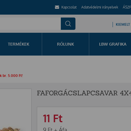
Kapcsolat
Adatvédelmi irányelvek
ÁSZF
KIEMELT
TERMÉKEK
RÓLUNK
LBW GRAFIKA
 br. 5.000 Ft!
FAFORGÁCSLAPCSAVAR 4X
11
Ft
9
Ft
+ Áfa