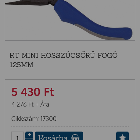
KT MINI HOSSZÚCSŐRŰ FOGÓ
125MM
5 430
Ft
4 276
Ft
+ Áfa
Cikkszám: 17300
+
Kosárba