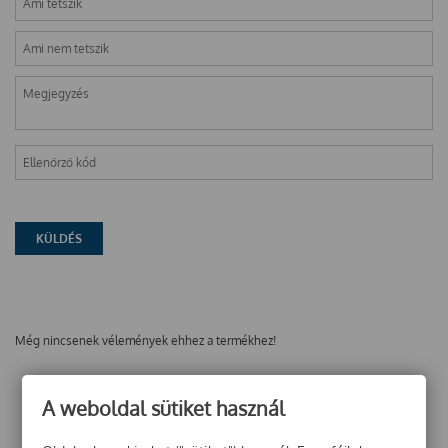
Még nincsenek vélemények ehhez a termékhez!
A weboldal sütiket használ