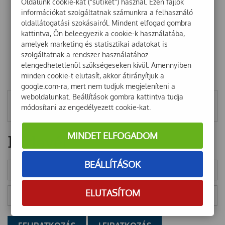
Oldalunk cookie-kat ("sütiket") használ. Ezen fájlok
információkat szolgáltatnak számunkra a felhasználó
oldallátogatási szokásairól. Mindent elfogad gombra
kattintva, Ön beleegyezik a cookie-k használatába,
amelyek marketing és statisztikai adatokat is
szolgáltatnak a rendszer használatához
elengedhetetlenül szükségeseken kívül. Amennyiben
minden cookie-t elutasít, akkor átirányítjuk a
google.com-ra, mert nem tudjuk megjeleníteni a
weboldalunkat. Beállítások gombra kattintva tudja
Mentett szűrők
módosítani az engedélyezett cookie-kat.
MINDET ELFOGADOM
Hírlevél
BEÁLLÍTÁSOK
ELUTASÍTOM