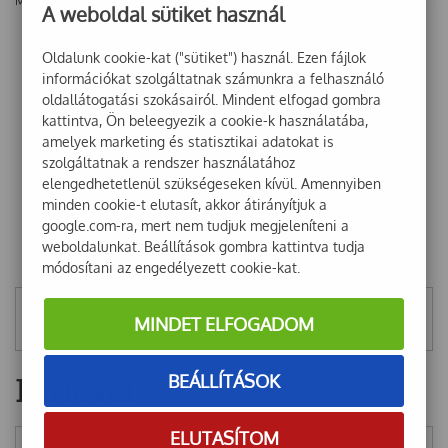
Még nincsenek vélemények ehhez a termékhez!
A weboldal sütiket használ
Oldalunk cookie-kat ("sütiket") használ. Ezen fájlok
információkat szolgáltatnak számunkra a felhasználó
oldallátogatási szokásairól. Mindent elfogad gombra
kattintva, Ön beleegyezik a cookie-k használatába,
amelyek marketing és statisztikai adatokat is
szolgáltatnak a rendszer használatához
elengedhetetlenül szükségeseken kívül. Amennyiben
minden cookie-t elutasít, akkor átirányítjuk a
google.com-ra, mert nem tudjuk megjeleníteni a
weboldalunkat. Beállítások gombra kattintva tudja
módosítani az engedélyezett cookie-kat.
Mentett szűrők
MINDET ELFOGADOM
Hírlevél
BEÁLLÍTÁSOK
ELUTASÍTOM