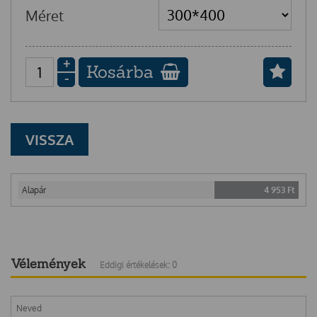
Méret
+
Kosárba
-
VISSZA
Alapár
4 953
Ft
Vélemények
Eddigi értékelések: 0