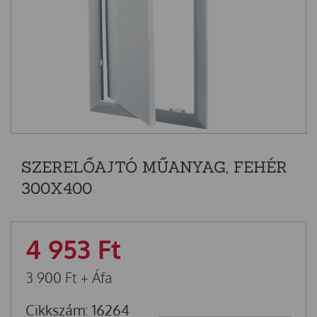
SZERELŐAJTÓ MŰANYAG, FEHÉR
300X400
4 953
Ft
3 900
Ft
+ Áfa
Cikkszám: 16264