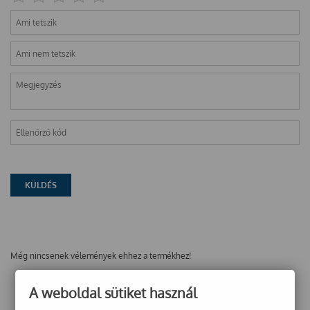
Még nincsenek vélemények ehhez a termékhez!
A weboldal sütiket használ