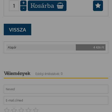
+
Kosárba
-
VISSZA
Alapár
4 426
Ft
Vélemények
Eddigi értékelések: 0