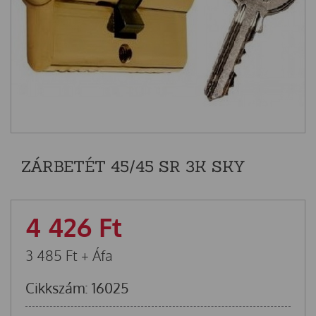
ZÁRBETÉT 45/45 SR 3K SKY
4 426
Ft
3 485
Ft
+ Áfa
Cikkszám: 16025