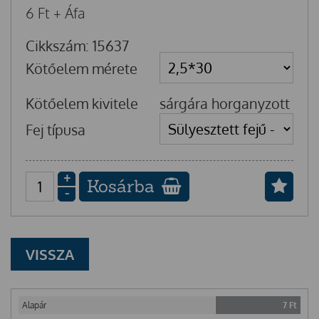
6
Ft
+ Áfa
Cikkszám: 15637
Kötőelem mérete
Kötőelem kivitele
sárgára horganyzott
Fej típusa
+
Kosárba
-
VISSZA
Alapár
7
Ft