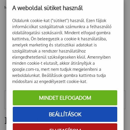
A weboldal sütiket használ
Még nincsenek vélemények ehhez a termékhez!
Oldalunk cookie-kat ("sütiket") használ. Ezen fájlok
információkat szolgáltatnak számunkra a felhasználó
oldallátogatási szokásairól. Mindent elfogad gombra
kattintva, Ön beleegyezik a cookie-k használatába,
amelyek marketing és statisztikai adatokat is
szolgáltatnak a rendszer használatához
elengedhetetlenül szükségeseken kívül. Amennyiben
minden cookie-t elutasít, akkor átirányítjuk a
google.com-ra, mert nem tudjuk megjeleníteni a
weboldalunkat. Beállítások gombra kattintva tudja
módosítani az engedélyezett cookie-kat.
MINDET ELFOGADOM
Mentett szűrők
BEÁLLÍTÁSOK
Hírlevél