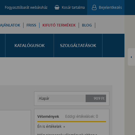
Fogyasztóbarát webáruház
Kosár tartalma
Bejelentkezés
 AJÁNLATOK
FRISS
KIFUTÓ TERMÉKEK
BLOG
KATALÓGUSOK
SZOLGÁLTATÁSOK
Alapár
909
Ft
Vélemények
Eddigi értékelések: 0
Én is értékelek »