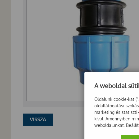
A weboldal süti
Oldalunk cookie-kat ("
oldallátogatási szoká
marketing és statiszt
kívül. Amennyiben mind
VISSZA
weboldalunkat. Beállí