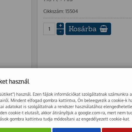
Cikkszám: 15504
+
Kosárba
-
ket használ
sütiket") használ. Ezen fájlok információkat szolgáltatnak számunkra 
sairól. Mindent elfogad gombra kattintva, Ön beleegyezik a cookie-k 
ikai adatokat is szolgáltatnak a rendszer használatához elengedhetet
en cookie-t elutasít, akkor átirányítjuk a google.com-ra, mert nem tu
tások gombra kattintva tudja módosítani az engedélyezett cookie-kat.