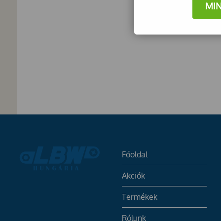
MI
Főoldal
Akciók
Termékek
Rólunk