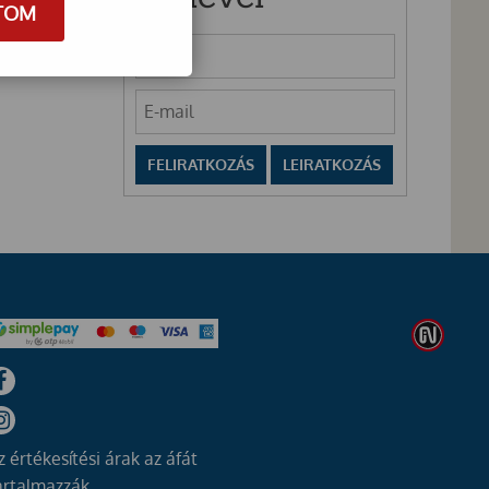
TOM
z értékesítési árak az áfát
artalmazzák.