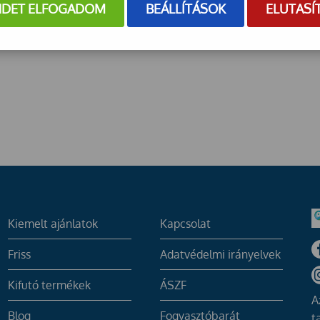
NDET ELFOGADOM
BEÁLLÍTÁSOK
ELUTASÍ
Kiemelt ajánlatok
Kapcsolat
Friss
Adatvédelmi irányelvek
Kifutó termékek
ÁSZF
A
Blog
Fogyasztóbarát
t