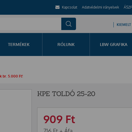
Kapcsolat
Adatvédelmi irányelvek
ÁSZF
KIEMELT
TERMÉKEK
RÓLUNK
LBW GRAFIKA
 br. 5.000 Ft!
KPE TOLDÓ 25-20
909
Ft
716
Ft
+ Áfa