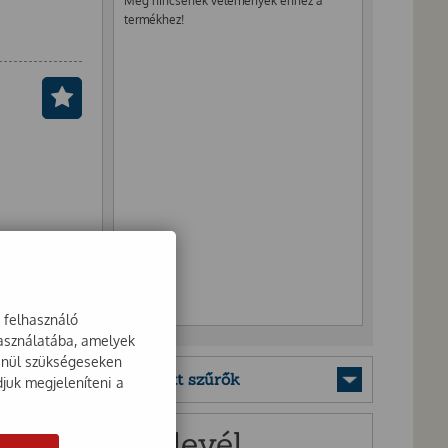
Még nincsenek vélemények ehhez a
termékhez!
a felhasználó
használatába, amelyek
lenül szükségeseken
Mentett szűrők
djuk megjeleníteni a
Hírlevél