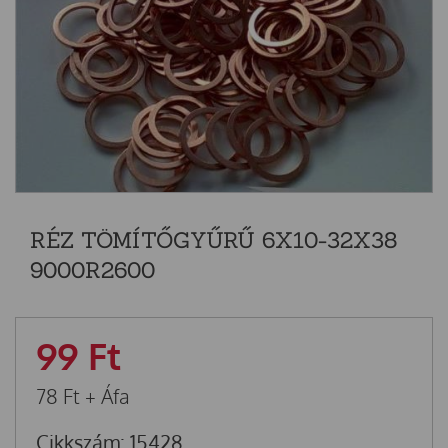
RÉZ TÖMÍTŐGYŰRŰ 6X10-32X38
9000R2600
99
Ft
78
Ft
+ Áfa
Cikkszám: 15428