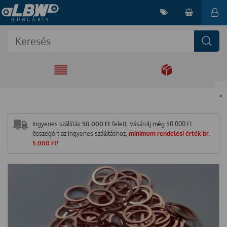
EGYÜTT A
MEGOLDÁSÉRT
Ingyenes szállítás
50.000 Ft
felett. Vásárolj még
50 000
Ft
összegért az ingyenes szállításhoz,
minimum rendelési érték br.
5.000 Ft!