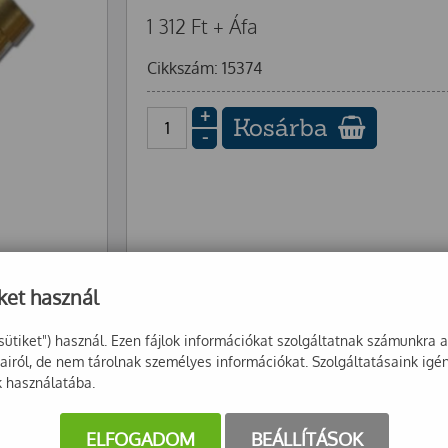
1 312
Ft
+ Áfa
Cikkszám: 15374
+
Kosárba
-
ket használ
sütiket") használ. Ezen fájlok információkat szolgáltatnak számunkra 
sairól, de nem tárolnak személyes információkat. Szolgáltatásaink igé
k használatába.
ELFOGADOM
BEÁLLÍTÁSOK