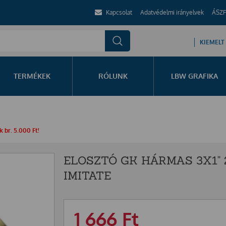
Kapcsolat
Adatvédelmi irányelvek
ÁSZF
KIEMELT
TERMÉKEK
RÓLUNK
LBW GRAFIKA
 br. 5.000 Ft!
ELOSZTÓ GK HÁRMAS 3X1"
IMITATE
1 666
Ft