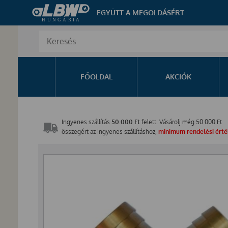
EGYÜTT A MEGOLDÁSÉRT
FŐOLDAL
AKCIÓK
Ingyenes szállítás
50.000 Ft
felett. Vásárolj még
50 000
Ft
összegért az ingyenes szállításhoz,
minimum rendelési érték