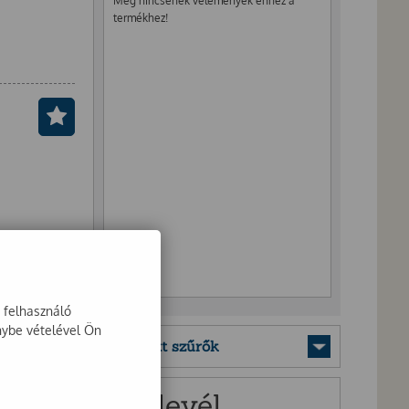
Még nincsenek vélemények ehhez a
termékhez!
a felhasználó
nybe vételével Ön
Mentett szűrők
Hírlevél