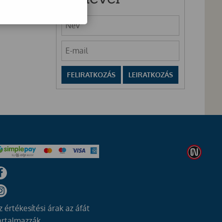
z értékesítési árak az áfát
artalmazzák.