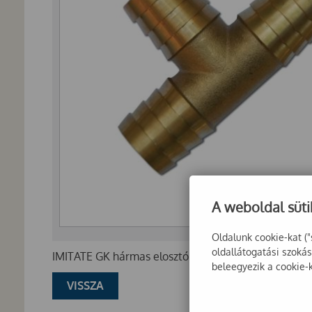
A weboldal süti
Oldalunk cookie-kat ("
oldallátogatási szoká
IMITATE GK hármas elosztó 3 x 1 colos-25 mm
beleegyezik a cookie-
VISSZA