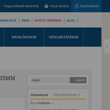
Fogyasztóbarát webáruház
Kosár tartalma
Bejelentkezés
 AJÁNLATOK
FRISS
KIFUTÓ TERMÉKEK
BLOG
KATALÓGUSOK
SZOLGÁLTATÁSOK
 25MM
Alapár
1 666
Ft
Vélemények
Eddigi értékelések: 0
Én is értékelek »