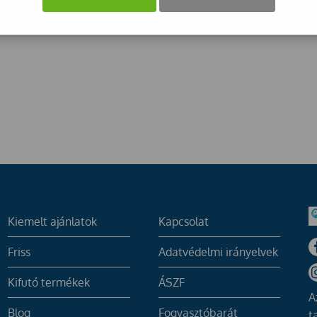
Kiemelt ajánlatok
Kapcsolat
Friss
Adatvédelmi irányelvek
Kifutó termékek
ÁSZF
A
Blog
Fogyasztóbarát
t