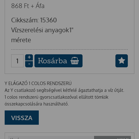
868
Ft
+ Áfa
Cikkszám: 15360
Vízszerelési anyagok
1"
mérete
+
Kosárba
-
Y ELÁGAZÓ 1 COLOS RENDSZERŰ
Az Y csatlakozó segítségével kétfelé ágaztathatja a víz útját.
1 colos rendszerű gyorscsatlakozóval ellátott tömlők
összekapcsolására használható.
VISSZA