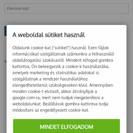
A weboldal sütiket használ
Oldalunk cookie-kat ("sütiket") használ. Ezen fájlok
információkat szolgáltatnak számunkra a felhasználó
oldallátogatási szokásairól. Mindent elfogad gombra
Még nincsenek vélemények ehhez a termékhez!
kattintva, Ön beleegyezik a cookie-k használatába,
amelyek marketing és statisztikai adatokat is
szolgáltatnak a rendszer használatához
elengedhetetlenül szükségeseken kívül. Amennyiben
minden cookie-t elutasít, akkor átirányítjuk a
google.com-ra, mert nem tudjuk megjeleníteni a
weboldalunkat. Beállítások gombra kattintva tudja
módosítani az engedélyezett cookie-kat.
MINDET ELFOGADOM