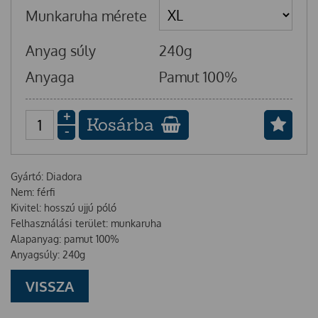
Munkaruha mérete
Anyag súly
240g
Anyaga
Pamut 100%
+
Kosárba
-
Gyártó: Diadora
Nem: férfi
Kivitel: hosszú ujjú póló
Felhasználási terület: munkaruha
Alapanyag: pamut 100%
Anyagsúly: 240g
VISSZA