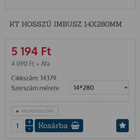
KT HOSSZÚ IMBUSZ 14X280MM
5 194
Ft
4 090
Ft
+ Áfa
Cikkszám: 14379
Szerszám mérete
MEGRENDELÉSRE
+
Kosárba
-