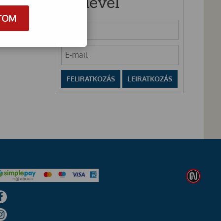
Hírlevél
TOM