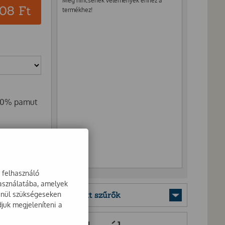
Még nincsenek vélemények ehhez a
908
Ft
termékhez!
 60% pamut
a felhasználó
használatába, amelyek
lenül szükségeseken
Mentett szűrők
djuk megjeleníteni a