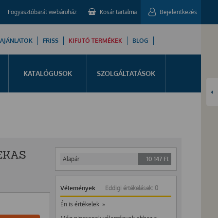
Fogyasztóbarát webáruház
Kosár tartalma
Bejelentkezés
 AJÁNLATOK
FRISS
KIFUTÓ TERMÉKEK
BLOG
KATALÓGUSOK
SZOLGÁLTATÁSOK
EKAS
Alapár
10 147
Ft
Vélemények
Eddigi értékelések: 0
Én is értékelek »