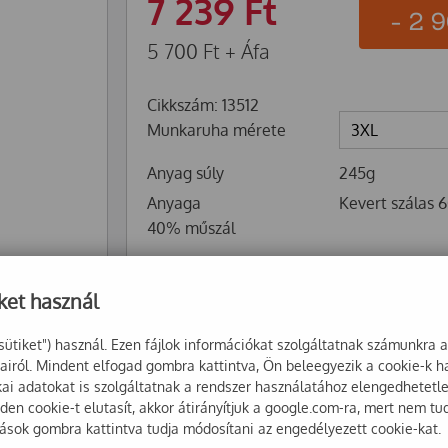
7 239
Ft
-
2 
5 700
Ft
+ Áfa
Cikkszám: 13512
Munkaruha mérete
Anyag súly
245g
Anyaga
Kevert szálas
40% műszál
+
Kosárba
ket használ
-
sütiket") használ. Ezen fájlok információkat szolgáltatnak számunkra 
sairól. Mindent elfogad gombra kattintva, Ön beleegyezik a cookie-k 
ikai adatokat is szolgáltatnak a rendszer használatához elengedhetet
en cookie-t elutasít, akkor átirányítjuk a google.com-ra, mert nem tu
tások gombra kattintva tudja módosítani az engedélyezett cookie-kat.