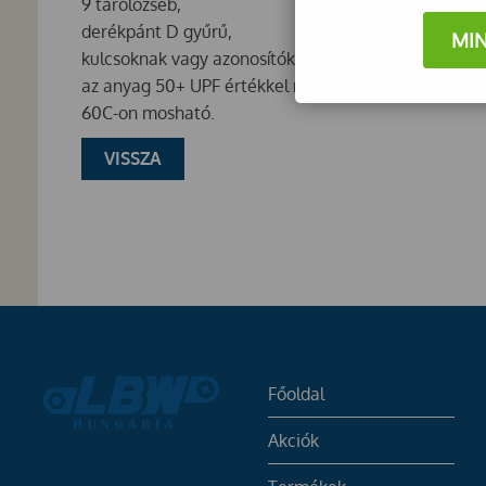
9 tárolózseb,
derékpánt D gyűrű,
MI
kulcsoknak vagy azonosítókártyának,
az anyag 50+ UPF értékkel rendelkezik, így a káros 
60C-on mosható.
VISSZA
Főoldal
Akciók