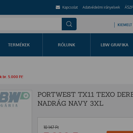
Kapcsolat
Adatvédelmi irányelvek
ÁSZF
KIEMELT
TERMÉKEK
RÓLUNK
LBW GRAFIKA
 br. 5.000 Ft!
PORTWEST TX11 TEXO DER
NADRÁG NAVY 3XL
10 147
Ft