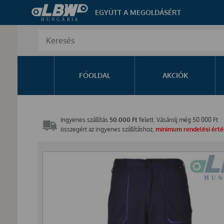
EGYÜTT A MEGOLDÁSÉRT
FŐOLDAL
AKCIÓK
Ingyenes szállítás
50.000 Ft
felett. Vásárolj még
50 000
Ft
összegért az ingyenes szállításhoz,
minimum rendelési érték