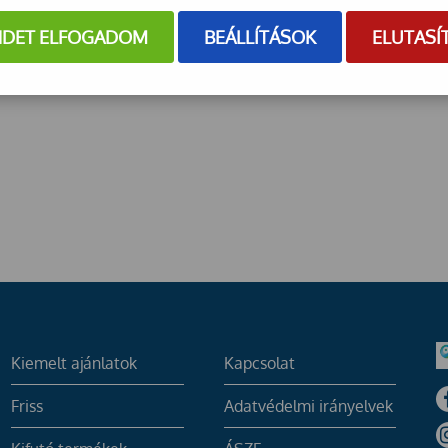
NDET ELFOGADOM
BEÁLLÍTÁSOK
ELUTASÍ
UV sugárzás 98%-át blokkolja,
Kiemelt ajánlatok
Kapcsolat
Friss
Adatvédelmi irányelvek