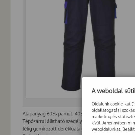
A weboldal süti
Oldalunk cookie-kat ("
oldallátogatási szoká
Alapanyag:60% pamut, 40% poiészter 245g.
marketing és statiszt
Tépőzárral állítható szegély,
kívül. Amennyiben mind
félig gumírozott derékkialakítás,
weboldalunkat. Beállí