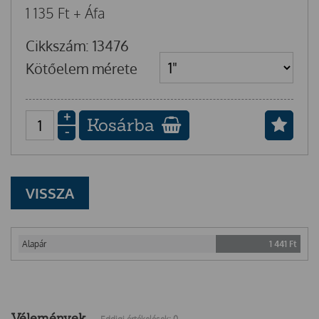
1 135
Ft
+ Áfa
Cikkszám: 13476
Kötőelem mérete
+
Kosárba
-
VISSZA
Alapár
1 441
Ft
Vélemények