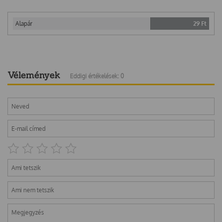
Alapár
29
Ft
Vélemények
Eddigi értékelések: 0