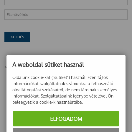
A weboldal sütiket használ
Még nincsenek vélemények ehhez a termékhez!
Oldalunk cookie-kat ("sütiket") használ. Ezen fájlok
információkat szolgáltatnak számunkra a felhasználó
oldallátogatási szokásairól, de nem tárolnak személyes
információkat. Szolgáltatásaink igénybe vételével Ön
beleegyezik a cookie-k használatába.
ELFOGADOM