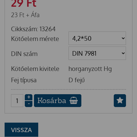
29
Ft
23
Ft
+ Áfa
Cikkszám: 13264
Kötőelem mérete
DIN szám
Kötőelem kivitele
horganyzott Hg
Fej típusa
D fejű
+
Kosárba
-
VISSZA