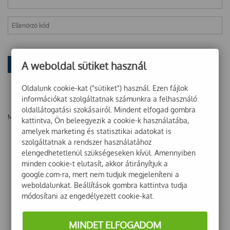
A weboldal sütiket használ
Oldalunk cookie-kat ("sütiket") használ. Ezen fájlok
információkat szolgáltatnak számunkra a felhasználó
oldallátogatási szokásairól. Mindent elfogad gombra
Még nincsenek vélemények ehhez a termékhez!
kattintva, Ön beleegyezik a cookie-k használatába,
amelyek marketing és statisztikai adatokat is
szolgáltatnak a rendszer használatához
elengedhetetlenül szükségeseken kívül. Amennyiben
minden cookie-t elutasít, akkor átirányítjuk a
google.com-ra, mert nem tudjuk megjeleníteni a
weboldalunkat. Beállítások gombra kattintva tudja
módosítani az engedélyezett cookie-kat.
MINDET ELFOGADOM