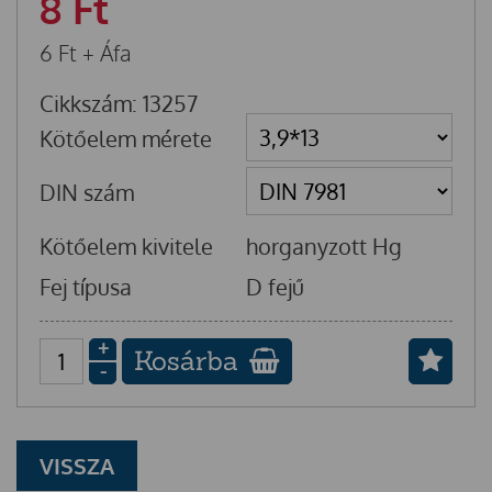
8
Ft
6
Ft
+ Áfa
Cikkszám: 13257
Kötőelem mérete
DIN szám
Kötőelem kivitele
horganyzott Hg
Fej típusa
D fejű
+
Kosárba
-
VISSZA