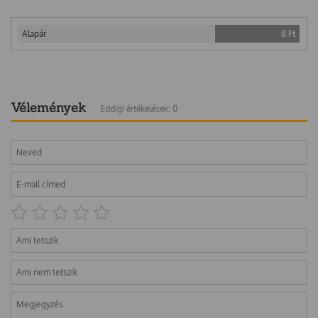
Alapár
8
Ft
Vélemények
Eddigi értékelések: 0