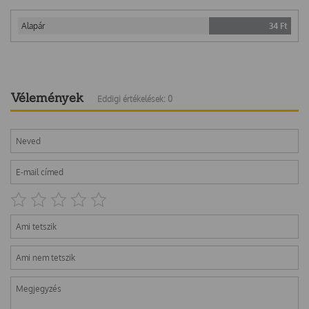
Alapár
34
Ft
Vélemények
Eddigi értékelések: 0