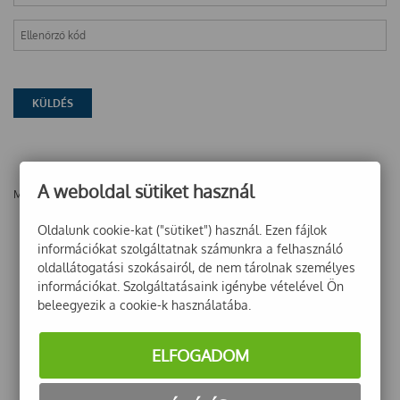
A weboldal sütiket használ
Még nincsenek vélemények ehhez a termékhez!
Oldalunk cookie-kat ("sütiket") használ. Ezen fájlok
információkat szolgáltatnak számunkra a felhasználó
oldallátogatási szokásairól, de nem tárolnak személyes
információkat. Szolgáltatásaink igénybe vételével Ön
beleegyezik a cookie-k használatába.
ELFOGADOM