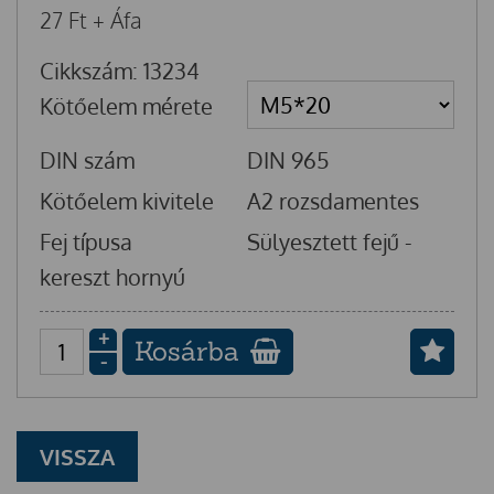
27
Ft
+ Áfa
Cikkszám: 13234
Kötőelem mérete
DIN szám
DIN 965
Kötőelem kivitele
A2 rozsdamentes
Fej típusa
Sülyesztett fejű -
kereszt hornyú
+
Kosárba
-
VISSZA